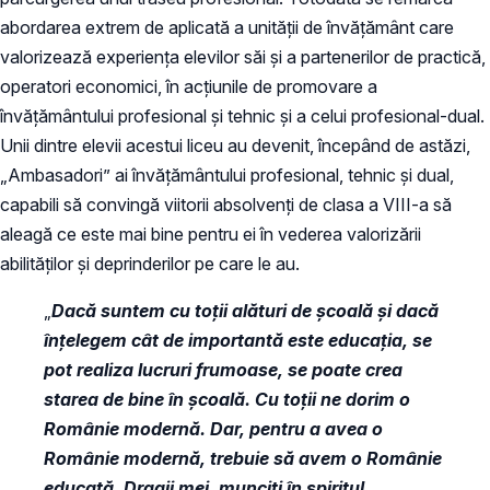
abordarea extrem de aplicată a unităţii de învăţământ care
valorizează experienţa elevilor săi şi a partenerilor de practică,
operatori economici, în acţiunile de promovare a
învăţământului profesional şi tehnic și a celui profesional-dual.
Unii dintre elevii acestui liceu au devenit, începând de astăzi,
„Ambasadori” ai învăţământului profesional, tehnic şi dual,
capabili să convingă viitorii absolvenţi de clasa a VIII-a să
aleagă ce este mai bine pentru ei în vederea valorizării
abilităţilor şi deprinderilor pe care le au.
„
Dacă suntem cu toții alături de școală și dacă
înțelegem cât de importantă este educația, se
pot realiza lucruri frumoase, se poate crea
starea de bine în școală. Cu toții ne dorim o
Românie modernă. Dar, pentru a avea o
Românie modernă, trebuie să avem o Românie
educată. Dragii mei, munciți în spiritul