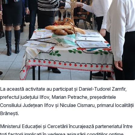
La această activitate au participat și Daniel-Tudorel Zamfir,
prefectul județului Ilfov, Marian Petrache, preşedintele
Consiliului Judeţean Ilfov și Niculae Cismaru, primarul localității
Brăneşti.
Ministerul Educației și Cercetării încurajează parteneriatul între
toți factorii implicați în vederea asigurării condiţiilor optime