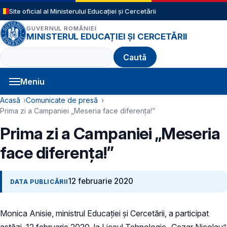
Sari la conținutul principal
Site oficial al Ministerului Educației și Cercetării
GUVERNUL ROMÂNIEI
MINISTERUL EDUCAȚIEI ȘI CERCETĂRII
Caută
Meniu
Navigație principală
Cale de navigare
Acasă
Comunicate de presă
Prima zi a Campaniei „Meseria face diferenţa!”
Prima zi a Campaniei „Meseria
face diferenţa!”
12 februarie 2020
DATA PUBLICĂRII
Monica Anisie, ministrul Educației și Cercetării, a participat
astăzi, 12 februarie 2020, la Liceul Tehnologic „Cezar Nicolau”