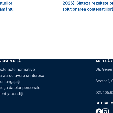
turilor
2026): Sinteza rezultatelor
ţământul
soluționarea contestațiilor
NSPARENȚĂ
ADRESĂ /
ecte acte normative
Str. Gener
rații de avere și interese
Sector 1, 
uri angajați
ecția datelor personale
021/405.6
ni și condiții
SOCIAL 