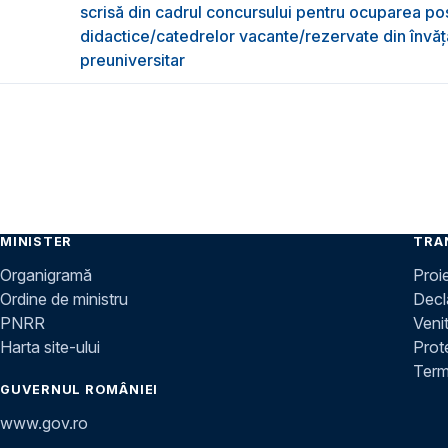
scrisă din cadrul concursului pentru ocuparea pos
didactice/catedrelor vacante/rezervate din învă
preuniversitar
MINISTER
TRA
Organigramă
Proi
Ordine de ministru
Decla
PNRR
Venit
Harta site-ului
Prot
Terme
GUVERNUL ROMÂNIEI
www.gov.ro