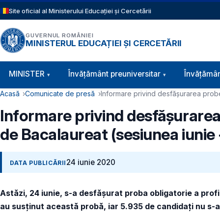
Sari la conținutul principal
Site oficial al Ministerului Educației și Cercetării
GUVERNUL ROMÂNIEI
MINISTERUL EDUCAȚIEI ȘI CERCETĂRII
Navigație principală
MINISTER
Învăţământ preuniversitar
Învățămân
Cale de navigare
Acasă
Comunicate de presă
Informare privind desfășurarea probei
Informare privind desfășurarea 
de Bacalaureat (sesiunea iunie 
24 iunie 2020
DATA PUBLICĂRII
Astăzi, 24 iunie, s-a desfășurat proba obligatorie a profi
au susținut această probă, iar 5.935 de candidați nu s-au 