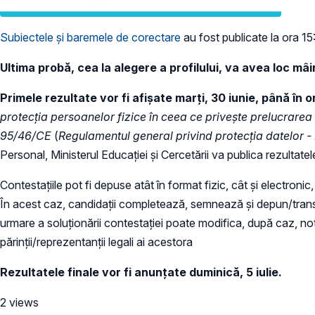
Subiectele și baremele de corectare
au fost publicate la ora 15:
Ultima probă,
cea la alegere a profilului, va avea loc mâi
Primele rezultate vor fi afișate marți, 30 iunie, până în o
protecția persoanelor fizice în ceea ce privește prelucrarea 
95/46/CE
(
Regulamentul general privind protecția datelor 
Personal, Ministerul Educației și Cercetării va publica rezultate
Contestațiile pot fi depuse atât în format fizic, cât și electronic,
În acest caz, candidații completează, semnează și depun/transm
urmare a soluționării contestației poate modifica, după caz, nota
părinții/reprezentanții legali ai acestora
Rezultatele finale vor fi anunțate duminică, 5 iulie.
2 views