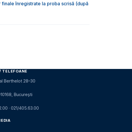
 finale înregistrate la proba scrisă (după
)
/ TELEFOANE
al Berthelot 28–30
010168, București
2.00
·
021/405.63.00
MEDIA