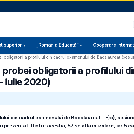
t superior
„România Educată”
Cooperare internaț
 obligatorii a profilului din cadrul examenului de Bacalaureat (sesiun
probei obligatorii a profilului 
- iulie 2020)
lului din cadrul examenului de Bacalaureat - E)c), sesiune
prezentat. Dintre aceștia, 57 se află în izolare, iar 5 ca