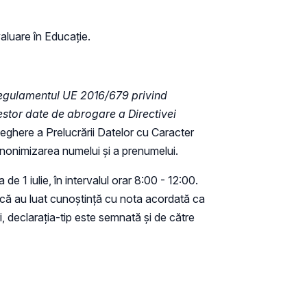
valuare în Educație.
egulamentul UE 2016/679 privind
cestor date de abrogare a Directivei
veghere a Prelucrării Datelor cu Caracter
 anonimizarea numelui și a prenumelui.
ta de 1 iulie, în intervalul orar 8:00 - 12:00.
 că au luat cunoștință cu nota acordată ca
i, declarația-tip este semnată și de către