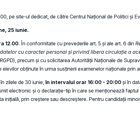
00, pe site-ul dedicat, de către Centrul Național de Politici și E
ne, 25 iunie.
ra 12
.
00
. În conformitate cu prevederile art. 5 și ale art. 6 din
R
datelor cu caracter personal și privind libera circulație a a
- RGPD
), precum și cu solicitarea Autorității Naționale de Supra
le elevilor obținute în urma susținerii examenelor naționale prin
 în zilele de 30 iunie,
în intervalul orar 16:00 - 20:00
și în da
it electronic și o declarație-tip în care se menționează faptul
 inițială, prin creștere sau descreștere. Pentru candidații minor