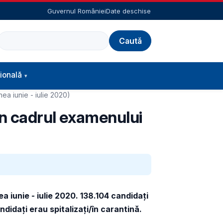
Guvernul României
Date deschise
Caută
ională
ea iunie - iulie 2020)
din cadrul examenului
a iunie - iulie 2020. 138.104 candidați
ndidați erau spitalizați/în carantină.