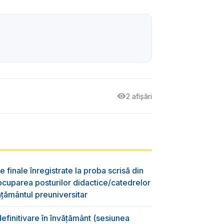
2 afișări
e finale înregistrate la proba scrisă din
ocuparea posturilor didactice/catedrelor
ţământul preuniversitar
efinitivare în învățământ (sesiunea