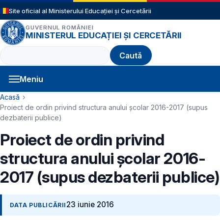
Sari la conținutul principal
Site oficial al Ministerului Educației și Cercetării
GUVERNUL ROMÂNIEI
MINISTERUL EDUCAȚIEI ȘI CERCETĂRII
Caută
Meniu
Navigație principală
Cale de navigare
Acasă
Proiect de ordin privind structura anului şcolar 2016-2017 (supus
dezbaterii publice)
Proiect de ordin privind
structura anului şcolar 2016-
2017 (supus dezbaterii publice)
23 iunie 2016
DATA PUBLICĂRII