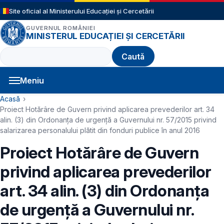
Sari la conținutul principal
Site oficial al Ministerului Educației și Cercetării
GUVERNUL ROMÂNIEI
MINISTERUL EDUCAȚIEI ȘI CERCETĂRII
Caută
Meniu
Navigație principală
Cale de navigare
Acasă
Proiect Hotărâre de Guvern privind aplicarea prevederilor art. 34
alin. (3) din Ordonanța de urgenţă a Guvernului nr. 57/2015 privind
salarizarea personalului plătit din fonduri publice în anul 2016
Proiect Hotărâre de Guvern
privind aplicarea prevederilor
art. 34 alin. (3) din Ordonanța
de urgenţă a Guvernului nr.