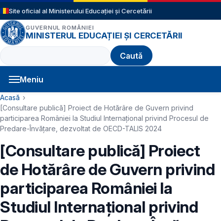
Sari la conținutul principal
Site oficial al Ministerului Educației și Cercetării
GUVERNUL ROMÂNIEI
MINISTERUL EDUCAȚIEI ȘI CERCETĂRII
Caută
Meniu
Navigație principală
Cale de navigare
Acasă
[Consultare publică] Proiect de Hotărâre de Guvern privind
participarea României la Studiul Internațional privind Procesul de
Predare-Învățare, dezvoltat de OECD-TALIS 2024
[Consultare publică] Proiect
de Hotărâre de Guvern privind
participarea României la
Studiul Internațional privind