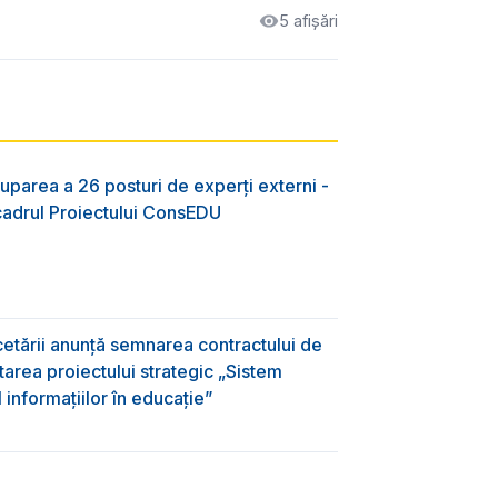
5 afișări
uparea a 26 posturi de experți externi -
 cadrul Proiectului ConsEDU
rcetării anunță semnarea contractului de
area proiectului strategic „Sistem
informațiilor în educație”