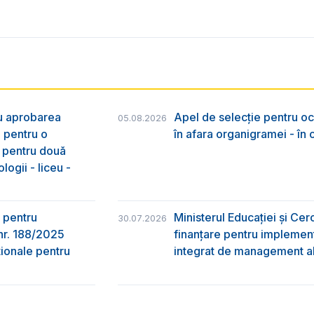
ru aprobarea
Apel de selecție pentru oc
05.08.2026
e pentru o
în afara organigramei - în
& pentru două
logii - liceu -
 pentru
Ministerul Educației și Ce
30.07.2026
nr. 188/2025
finanțare pentru implement
ţionale pentru
integrat de management al 