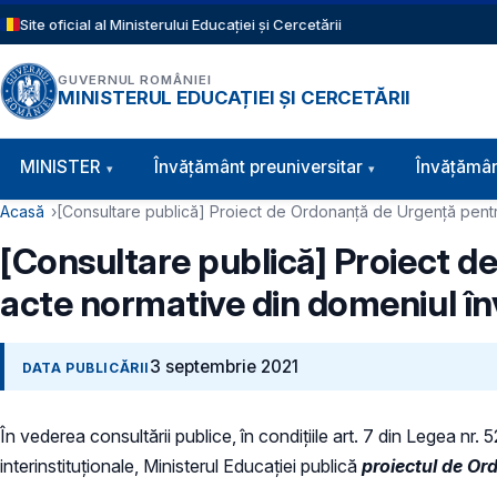
Sari la conținutul principal
Site oficial al Ministerului Educației și Cercetării
GUVERNUL ROMÂNIEI
MINISTERUL EDUCAȚIEI ȘI CERCETĂRII
Navigație principală
MINISTER
Învăţământ preuniversitar
Învățămân
Cale de navigare
Acasă
[Consultare publică] Proiect de Ordonanță de Urgență pentr
[Consultare publică] Proiect 
acte normative din domeniul î
3 septembrie 2021
DATA PUBLICĂRII
În vederea consultării publice, în condiţiile art. 7 din Legea nr.
interinstituționale, Ministerul Educaţiei publică
proiectul de Or