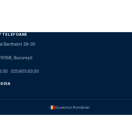
/ TELEFOANE
al Berthelot 28–30
010168, București
2.00
·
021/405.63.00
MEDIA
Guvernul României