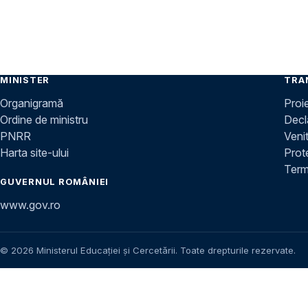
MINISTER
TRA
Organigramă
Proi
Ordine de ministru
Decla
PNRR
Venit
Harta site-ului
Prot
Terme
GUVERNUL ROMÂNIEI
www.gov.ro
© 2026 Ministerul Educației și Cercetării. Toate drepturile rezervate.