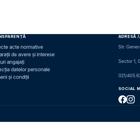
NSPARENȚĂ
ADRESĂ /
ecte acte normative
Str. Gener
rații de avere și interese
Sector 1, 
uri angajați
ecția datelor personale
021/405.6
ni și condiții
SOCIAL 