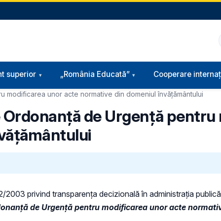
t superior
„România Educată”
Cooperare internaț
u modificarea unor acte normative din domeniul învățământului
de Ordonanță de Urgență pentru
nvățământului
 52/2003 privind transparenţa decizională în administraţia publică,
donanță de Urgență pentru modificarea unor acte normati