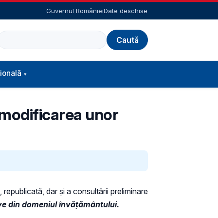
Guvernul României
Date deschise
Caută
ională
 modificarea unor
 republicată, dar și a consultării preliminare
ve din domeniul învățământului.