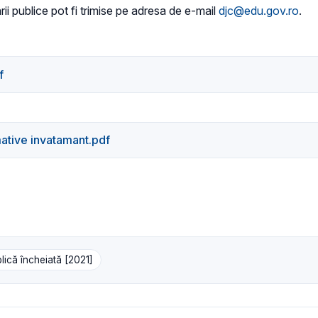
rii publice pot fi trimise pe adresa de e-mail
djc@edu.gov.ro
.
f
ative invatamant.pdf
lică încheiată [2021]