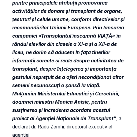
printre prinicipalele atribuţii promovarea
activităţilor de donare şi transplant de organe,
ţesuturi şi celule umane, conform directivelor şi
recomandărilor Uniunii Europene. Prin lansarea
campaniei «Transplantul înseamnă VIAŢĂ» în
rândul elevilor din clasele a XI-a şi a XII-a de
liceu, ne dorim să aducem în faţa tinerilor
informaţii corecte şi reale despre activitatea de
transplant, despre înţelegerea şi importanţa
gestului nepreţuit de a oferi necondiţionat altor
semeni necunoscuţi o şansă la viaţă.
Mulţumim Ministerului Educaţiei şi Cercetării,
doamnei ministru Monica Anisie, pentru
susţinerea şi încrederea acordate acestui
proiect al Agenţiei Naţionale de Transplant”
, a
declarat dr. Radu Zamfir, directorul executiv al
agenției.