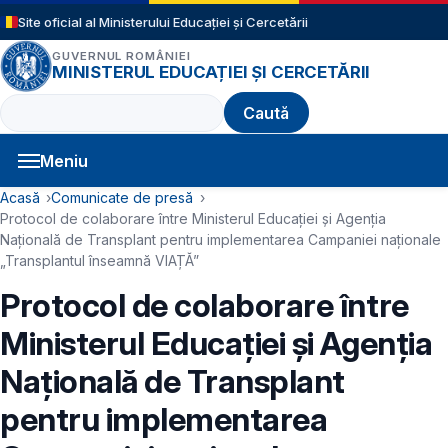
Sari la conținutul principal
Site oficial al Ministerului Educației și Cercetării
GUVERNUL ROMÂNIEI
MINISTERUL EDUCAȚIEI ȘI CERCETĂRII
Caută
Meniu
Navigație principală
Cale de navigare
Acasă
Comunicate de presă
Protocol de colaborare între Ministerul Educației și Agenția
Națională de Transplant pentru implementarea Campaniei naționale
„Transplantul înseamnă VIAȚĂ”
Protocol de colaborare între
Ministerul Educației și Agenția
Națională de Transplant
pentru implementarea