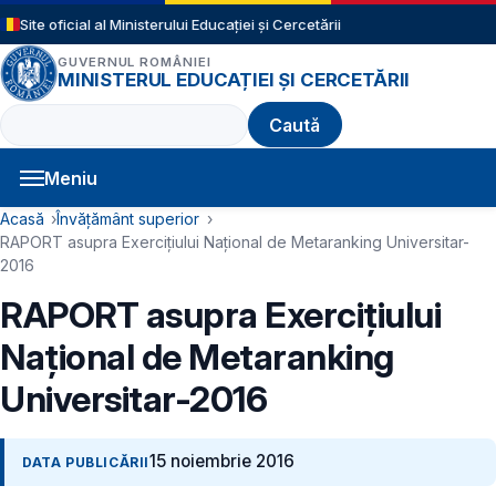
Sari la conținutul principal
Site oficial al Ministerului Educației și Cercetării
GUVERNUL ROMÂNIEI
MINISTERUL EDUCAȚIEI ȘI CERCETĂRII
Caută
Meniu
Navigație principală
Cale de navigare
Acasă
Învățământ superior
RAPORT asupra Exercițiului Național de Metaranking Universitar-
2016
RAPORT asupra Exercițiului
Național de Metaranking
Universitar-2016
15 noiembrie 2016
DATA PUBLICĂRII