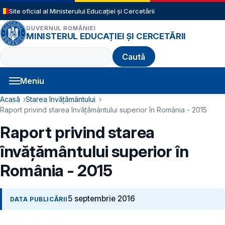
Sari la conținutul principal
Site oficial al Ministerului Educației și Cercetării
GUVERNUL ROMÂNIEI
MINISTERUL EDUCAȚIEI ȘI CERCETĂRII
Caută
Meniu
Navigație principală
Cale de navigare
Acasă
Starea învățământului
Raport privind starea învățământului superior în România - 2015
Raport privind starea
învățământului superior în
România - 2015
5 septembrie 2016
DATA PUBLICĂRII