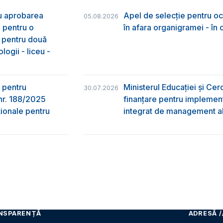
ru aprobarea
Apel de selecție pentru oc
05.08.2026
e pentru o
în afara organigramei - în
& pentru două
logii - liceu -
 pentru
Ministerul Educației și Ce
30.07.2026
nr. 188/2025
finanțare pentru implement
ţionale pentru
integrat de management al 
NSPARENȚĂ
ADRESĂ /