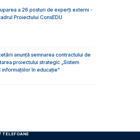
uparea a 26 posturi de experți externi -
 cadrul Proiectului ConsEDU
rcetării anunță semnarea contractului de
area proiectului strategic „Sistem
informațiilor în educație”
/ TELEFOANE