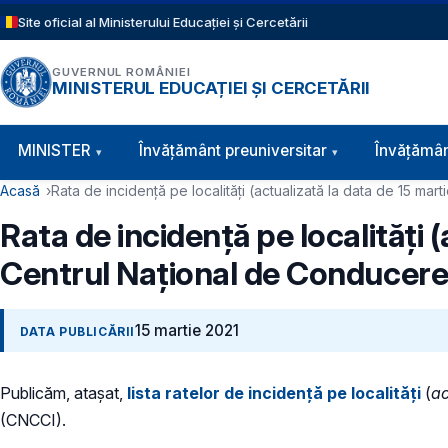
Sari la conținutul principal
Site oficial al Ministerului Educației și Cercetării
GUVERNUL ROMÂNIEI
MINISTERUL EDUCAȚIEI ȘI CERCETĂRII
Navigație principală
MINISTER
Învăţământ preuniversitar
Învățămân
Cale de navigare
Acasă
Rata de incidență pe localități (actualizată la data de 15 m
Rata de incidență pe localități 
Centrul Național de Conducere 
15 martie 2021
DATA PUBLICĂRII
Publicăm, atașat,
lista ratelor de incidență pe localități
(
ac
(CNCCI).