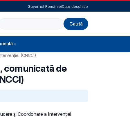
Guvernul României
Date deschise
Caută
ională
Intervenției (CNCCI)
e), comunicată de
CNCCI)
ucere și Coordonare a Intervenției