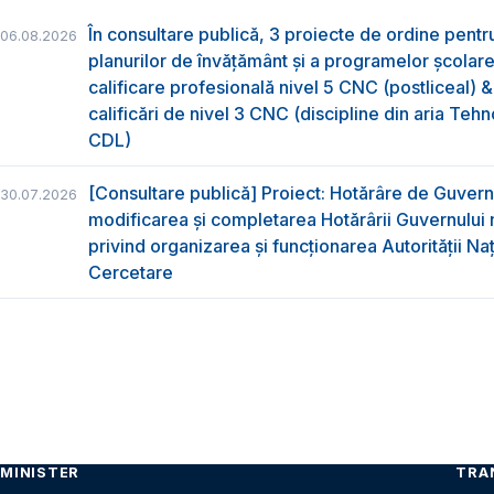
În consultare publică, 3 proiecte de ordine pent
06.08.2026
planurilor de învățământ și a programelor școlar
calificare profesională nivel 5 CNC (postliceal) 
calificări de nivel 3 CNC (discipline din aria Tehno
CDL)
[Consultare publică] Proiect: Hotărâre de Guvern
30.07.2026
modificarea și completarea Hotărârii Guvernului 
privind organizarea şi funcţionarea Autorităţii Na
Cercetare
MINISTER
TRA