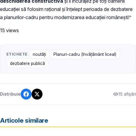
deschiderea constructivă
și îi încurajez pe toți oamenii
educației să folosim rațional și înțelept perioada de dezbatere
a planurilor-cadru pentru modernizarea educației românești!”
15 views
ETICHETE
noutăți
Planuri-cadru (învățământ liceal)
dezbatere publică
15 afișări
Distribuie
Articole similare