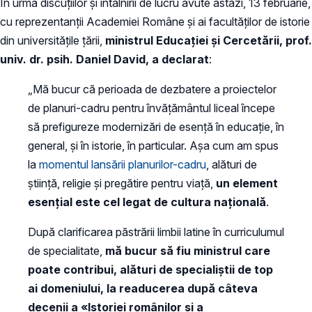
În urma discuțiilor și întâlnirii de lucru avute astăzi, 13 februarie,
cu reprezentanții Academiei Române și ai facultăților de istorie
din universitățile țării,
ministrul Educației și Cercetării, prof.
univ. dr. psih. Daniel David, a declarat
:
„Mă bucur că perioada de dezbatere a proiectelor
de planuri-cadru pentru învățământul liceal începe
să prefigureze modernizări de esență în educație, în
general, și în istorie, în particular. Așa cum am spus
la
momentul lansării planurilor-cadru
, alături de
știință, religie și pregătire pentru viață,
un element
esențial este cel legat de cultura națională
.
După clarificarea păstrării limbii latine în curriculumul
de specialitate,
mă bucur să fiu ministrul care
poate contribui, alături de specialiștii de top
ai domeniului, la
readucerea după câteva
decenii a «Istoriei românilor și a