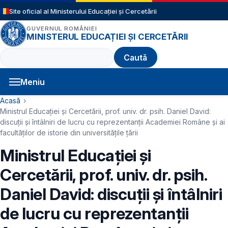
Sari la conținutul principal
Site oficial al Ministerului Educației și Cercetării
GUVERNUL ROMÂNIEI
MINISTERUL EDUCAȚIEI ȘI CERCETĂRII
Caută
Meniu
Navigație principală
Cale de navigare
Acasă
Ministrul Educației și Cercetării, prof. univ. dr. psih. Daniel David:
discuții și întâlniri de lucru cu reprezentanții Academiei Române și ai
facultăților de istorie din universitățile țării
Ministrul Educației și
Cercetării, prof. univ. dr. psih.
Daniel David: discuții și întâlniri
de lucru cu reprezentanții