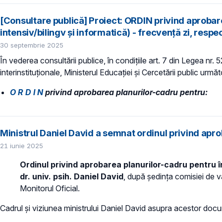
[Consultare publică] Proiect: ORDIN privind aprobare
intensiv/bilingv și informatică) - frecvență zi, resp
30 septembrie 2025
În vederea consultării publice, în condiţiile art. 7 din Legea nr.
interinstituționale, Ministerul Educaţiei și Cercetării public următ
O R D I N
privind aprobarea planurilor-cadru pentru:
Ministrul Daniel David a semnat ordinul privind apro
21 iunie 2025
Ordinul privind aprobarea planurilor-cadru pentru în
dr. univ. psih. Daniel David
, după ședința comisiei de va
Monitorul Oficial.
Cadrul și viziunea ministrului Daniel David asupra acestor doc