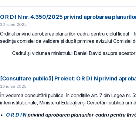
O R D I N nr. 4.350/2025 privind aprobarea planurilo
20 iunie 2025
Ordinul privind aprobarea planurilor-cadru pentru ciclul liceal - f
ședința comisiei de validare și după primirea avizului Comisiei d
Cadrul și viziunea ministrului Daniel David asupra acest
[Consultare publică] Proiect: O R D I N privind apro
16 iunie 2025
În vederea consultării publice, în condiţiile art. 7 din Legea nr.
interinstituționale, Ministerul Educaţiei și Cercetării publică urmă
O R D I N
privind aprobarea planurilor-cadru pentru învă