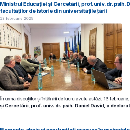
Ministrul Educației și Cercetării, prof. univ. dr. psih
facultăților de istorie din universitățile țării
13 februarie 2025
În urma discuțiilor și întâlnirii de lucru avute astăzi, 13 februari
și Cercetării, prof. univ. dr. psih. Daniel David, a declara
Elemente-cheie și oportunități propuse în proiectele