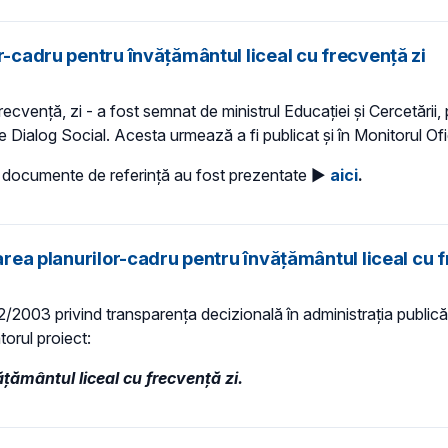
r-cadru pentru învățământul liceal cu frecvență zi
recvență, zi - a fost semnat de ministrul Educației și Cercetării, 
e Dialog Social. Acesta urmează a fi publicat și în Monitorul Ofic
or documente de referință au fost prezentate ►
aici
.
barea planurilor-cadru pentru învățământul liceal cu 
 52/2003 privind transparenţa decizională în administraţia publică,
torul proiect:
țământul liceal cu frecvență zi.