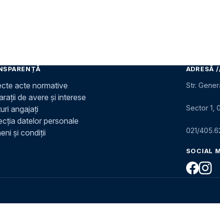
NSPARENȚĂ
ADRESĂ /
ecte acte normative
Str. Gener
rații de avere și interese
Sector 1, 
uri angajați
ecția datelor personale
021/405.6
ni și condiții
SOCIAL 