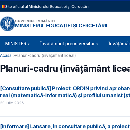
Sari la conținutul principal
Site oficial al Ministerului Educației și Cercetării
GUVERNUL ROMÂNIEI
MINISTERUL EDUCAȚIEI ȘI CERCETĂRII
Navigație principală
MINISTER
Învăţământ preuniversitar
Învățămân
Cale de navigare
Acasă
Planuri-cadru (învățământ liceal)
Planuri-cadru (învățământ licea
[Consultare publică] Proiect: ORDIN privind aprobarea
real (matematică-informatică) și profilul umanist (șt
29 iulie 2026
[Informare] Lansare, în consultare publică, a proiect