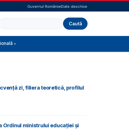
Guvernul României
Date deschise
Caută
ională
nță zi, filiera teoretică, profilul
a Ordinul ministrului educației și