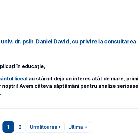
. univ. dr. psih. Daniel David, cu privire la consultar
mplicați în educație,
ântul liceal
au stârnit deja un interes atât de mare, primi
or noștri! Avem câteva săptămâni pentru analize serioase ș
.
1
2
Următoarea ›
Ultima »
Pagina
Pagina
Pagina următoare
Ultima pagină