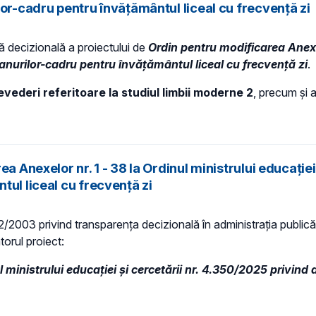
lor-cadru pentru învățământul liceal cu frecvență zi
ță decizională a proiectului de
Ordin pentru modificarea Anexel
lanurilor-cadru pentru învățământul liceal cu frecvență zi
.
vederi referitoare la studiul limbii moderne 2
, precum și 
a Anexelor nr. 1 - 38 la Ordinul ministrului educației
tul liceal cu frecvență zi
 52/2003 privind transparenţa decizională în administraţia publică,
torul proiect:
 ministrului educației și cercetării nr. 4.350/2025 privind