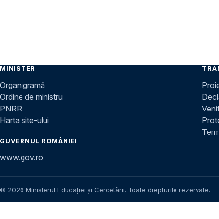
MINISTER
TRA
Organigramă
Proi
Ordine de ministru
Decla
PNRR
Venit
Harta site-ului
Prot
Terme
GUVERNUL ROMÂNIEI
www.gov.ro
© 2026 Ministerul Educației și Cercetării. Toate drepturile rezervate.