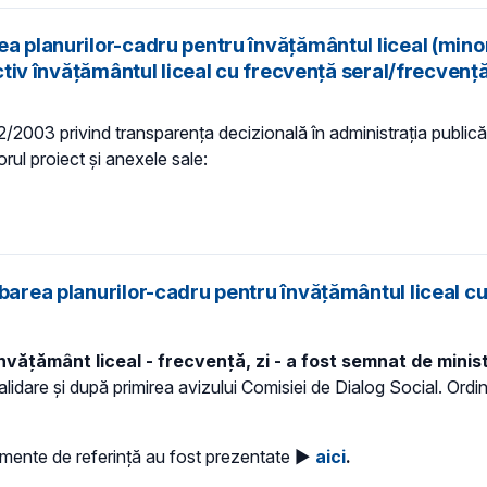
a planurilor-cadru pentru învățământul liceal (minor
ectiv învățământul liceal cu frecvență seral/frecvenț
 52/2003 privind transparenţa decizională în administraţia publică,
orul proiect și anexele sale:
barea planurilor-cadru pentru învățământul liceal cu
vățământ liceal - frecvență, zi - a fost semnat de ministr
lidare și după primirea avizului Comisiei de Dialog Social. Ordinu
umente de referință au fost prezentate ►
aici
.