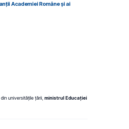
entanții Academiei Române și ai
in universitățile țării,
ministrul Educației