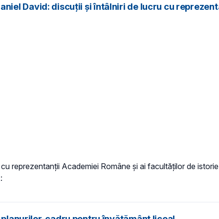
. Daniel David: discuții și întâlniri de lucru cu reprez
e, cu reprezentanții Academiei Române și ai facultăților de istorie d
t
:
 planurilor-cadru pentru învățământ liceal