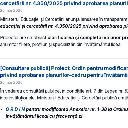
cercetării nr. 4.350/2025 privind aprobarea planuri
26 mai 2026
Ministerul Educației și Cercetării anunță lansarea în transparen
educației și cercetării nr. 4.350/2025 privind aprobarea p
Proiectul are ca obiect
clarificarea și completarea unor pre
anumitor filiere, profiluri și specializări din învățământul liceal.
[Consultare publică] Proiect: Ordin pentru modificare
privind aprobarea planurilor-cadru pentru învățămân
26 mai 2026
În vederea consultării publice, în condiţiile art. 7 din Legea nr.
interinstituționale, Ministerul Educaţiei și Cercetării publică urmă
O R D I N
pentru modificarea Anexelor nr. 1-38 la Ordinul
învățământul liceal cu frecvență zi