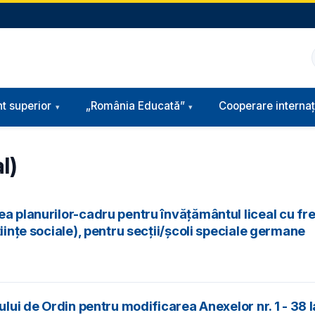
t superior
„România Educată”
Cooperare internaț
l)
 planurilor-cadru pentru învățământul liceal cu frecve
iințe sociale), pentru secții/școli speciale germane
ului de Ordin pentru modificarea Anexelor nr. 1 - 38 l