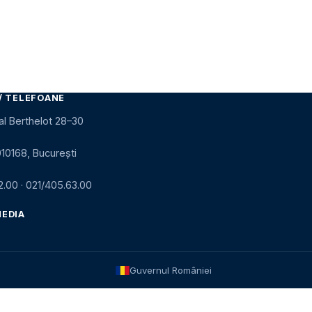
/ TELEFOANE
al Berthelot 28–30
010168, București
2.00
·
021/405.63.00
MEDIA
Guvernul României