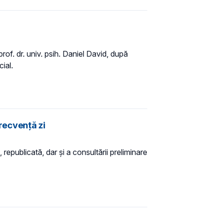
prof. dr. univ. psih. Daniel David, după
ial.
frecvență zi
 republicată, dar și a consultării preliminare