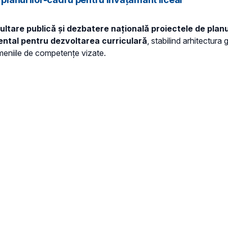
nsultare publică și dezbatere națională proiectele de pla
ntal pentru dezvoltarea curriculară
, stabilind arhitectura
domeniile de competențe vizate.