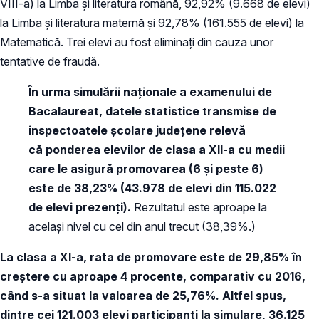
VIII-a) la Limba și literatura română, 92,92% (9.668 de elevi)
la Limba și literatura maternă și 92,78% (161.555 de elevi) la
Matematică. Trei elevi au fost eliminați din cauza unor
tentative de fraudă.
În urma simulării naționale a examenului de
Bacalaureat, datele statistice transmise de
inspectoatele școlare județene relevă
că ponderea
elevilor de clasa a XII-a cu medii
care le asigură promovarea (6 şi peste 6)
este de 38,23% (43.978 de elevi din 115.022
de elevi prezenţi).
Rezultatul este aproape la
acelaşi nivel cu cel din anul trecut (38,39%.)
La clasa a XI-a, rata de promovare este de 29,85% în
creștere cu aproape 4 procente, comparativ cu 2016,
când s-a situat la valoarea de 25,76%. Altfel spus,
dintre cei 121.003 elevi participanţi la simulare, 36.125