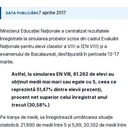
7 aprilie 2017
DATA PUBLICĂRII
Ministerul Educaţiei Naţionale a centralizat rezultatele
înregistrate la simularea probelor scrise din cadrul Evaluării
Naţionale pentru elevii claselor a VIII-a (EN VIII) și a
examenului de Bacalaureat, desfășurată în perioada 13-17
martie.
Astfel, la simularea EN VIII,
81.262 de elevi
au
obţinut medii mai mari sau egale cu 5
, ceea ce
reprezintă
51,47% dintre elevii prezenți,
procent
net superior celui înregistrat anul
trecut (30,58%.)
Pe tranşe de medii, se înregistrează următoarea situaţie
statistică: 21.890 de medii între 5 şi 5,99, 20.352 de medii între