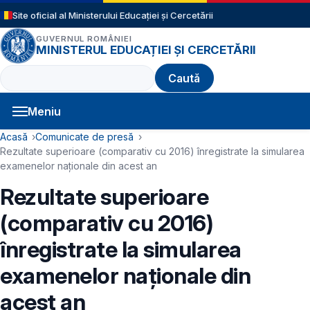
Sari la conținutul principal
Site oficial al Ministerului Educației și Cercetării
GUVERNUL ROMÂNIEI
MINISTERUL EDUCAȚIEI ȘI CERCETĂRII
Caută
Meniu
Navigație principală
Cale de navigare
Acasă
Comunicate de presă
Rezultate superioare (comparativ cu 2016) înregistrate la simularea
examenelor naționale din acest an
Rezultate superioare
(comparativ cu 2016)
înregistrate la simularea
examenelor naționale din
acest an