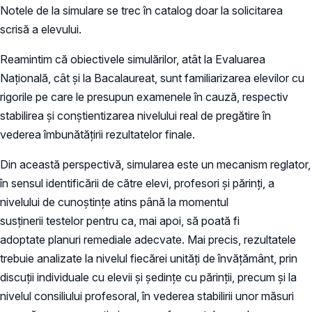
Notele de la simulare se trec în catalog doar la solicitarea
scrisă a elevului.
Reamintim că obiectivele simulărilor, atât la Evaluarea
Națională, cât și la Bacalaureat, sunt familiarizarea elevilor cu
rigorile pe care le presupun examenele în cauză, respectiv
stabilirea și conştientizarea nivelului real de pregătire în
vederea îmbunătăţirii rezultatelor finale.
Din această perspectivă, simularea este un mecanism reglator,
în sensul identificării de către elevi, profesori și părinți, a
nivelului de cunoștințe atins până la momentul
susținerii testelor pentru ca, mai apoi, să poată fi
adoptate planuri remediale adecvate. Mai precis, rezultatele
trebuie analizate la nivelul fiecărei unităţi de învăţământ, prin
discuţii individuale cu elevii și şedinţe cu părinţii, precum şi la
nivelul consiliului profesoral, în vederea stabilirii unor măsuri