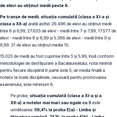
de elevi au obţinut medii peste 6.
Pe tranşe de medii
,
situaţia cumulată (clasa a XI-a şi
clasa a XII-a)
arată astfel: 29.496 de elevi au obţinut medii
între 6 şi 6,99, 27.633 de elevi - medii între 7 şi 7,99, 17.577 de
elevi - medii între 8 şi 8,99 şi 5.366 de elevi - medii între 9 şi
9,99. 31 de elevi au obținut media 10.
15.023 de medii au fost cuprinse între 5 și 5.99, însă conform
metodologiei de desfăşurare a Bacalaureatului, nota minimă
pentru fiecare disciplină în parte este 5, iar media finală a
notelor la toate disciplinele, necesară pentru promovarea
examenului, este minimum 6.
Pe probe,
situaţia
cumulată (clasa a XI-a și a
XII-a) a
notelor
mai mari sau egale
cu 5
este
următoarea:
59,4% la proba E)a) - Limba şi
literatura română
,
74,1%
la proba E)b) - Limba