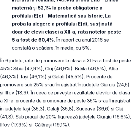
maternă
și
52,1%
la proba obligatorie a
profilului E)c) - Matematică sau Istorie
,
La
proba la alegere a profilului E)d), susținută
doar de elevii clasei a XII-a, rata notelor peste
5 a fost de 60,4%
. În raport cu anul 2016 se
constată o scădere, în medie, cu 5%.
În 6 judeţe, rata de promovare la clasa a XII-a a fost de peste
45%: Sibiu (47,9%), Cluj (46,9%), Brăila (46,5%), Alba
(46,3%), Iași (46,1%) și Galați (45,5%). Procente de
promovare sub 25% s-au înregistrat în judeţele Giurgiu (24,5)
şi Ilfov (18,9). În ceea ce priveşte rezultatele elevilor de clasa
a XI-a, procente de promovare de peste 35% s-au înregistrat
în judeţele Iași (35,3), Galați (35,8), Suceava (36,6) și Cluj
(41,8). Sub pragul de 20% figurează judeţele Giurgiu (16,6%),
Ilfov (17,9%) și Călărași (19,1%).