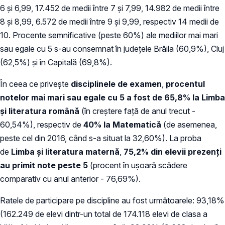
6 şi 6,99, 17.452 de medii între 7 şi 7,99, 14.982 de medii între
8 şi 8,99, 6.572 de medii între 9 şi 9,99, respectiv 14 medii de
10. Procente semnificative (peste 60%) ale mediilor mai mari
sau egale cu 5 s-au consemnat în județele Brăila (60,9%), Cluj
(62,5%) și în Capitală (69,8%).
În ceea ce priveşte
disciplinele de examen
,
procentul
notelor mai mari sau egale cu 5 a fost de 65,8%
la Limba
şi literatura română
(în creștere față de anul trecut -
60,54%), respectiv de
40%
la Matematică
(de asemenea,
peste cel din 2016, când s-a situat la 32,60%). La proba
de
Limba şi literatura maternă
,
75,2% din elevii prezenți
au primit note peste 5
(procent în ușoară scădere
comparativ cu anul anterior - 76,69%).
Ratele de participare pe discipline au fost următoarele: 93,18%
(162.249 de elevi dintr-un total de 174.118 elevi de clasa a