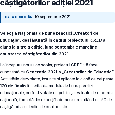
câștigătorilor ediției 2021
10 septembrie 2021
DATA PUBLICĂRII
Selecția Națională de bune practici „Creatori de
Educație”, desfășurată în cadrul proiectului
CRED
a
ajuns la a treia ediție, luna septembrie marcând
anunțarea câștigătorilor din 2021.
La începutul noului an școlar, proiectul CRED vă face
cunoștință cu
Generația 2021 a „Creatorilor de Educație”
.
Activitățile dezvoltate, însușite și aplicate la clasă de cei peste
170 de finaliști
, veritabile modele de bune practici
educaționale, au fost votate de public și evaluate de o comisie
națională, formată din experți în domeniu, rezultând cei 50 de
câștigători ai selecției de anul acesta.