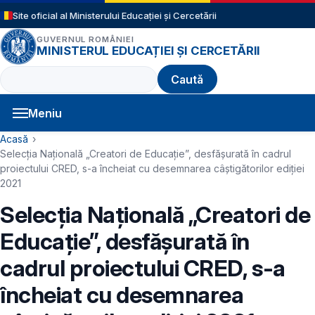
Sari la conținutul principal
Site oficial al Ministerului Educației și Cercetării
GUVERNUL ROMÂNIEI
MINISTERUL EDUCAȚIEI ȘI CERCETĂRII
Caută
Meniu
Navigație principală
Cale de navigare
Acasă
Selecția Națională „Creatori de Educație”, desfășurată în cadrul
proiectului CRED, s-a încheiat cu desemnarea câștigătorilor ediției
2021
Selecția Națională „Creatori de
Educație”, desfășurată în
cadrul proiectului CRED, s-a
încheiat cu desemnarea