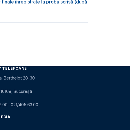
 finale înregistrate la proba scrisă (după
)
/ TELEFOANE
al Berthelot 28–30
010168, București
2.00
·
021/405.63.00
MEDIA