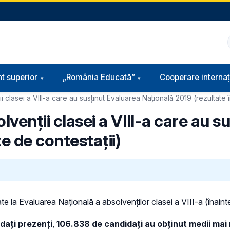
t superior
„România Educată”
Cooperare internaț
i clasei a VIII-a care au susținut Evaluarea Naţională 2019 (rezultate î
lvenţii clasei a VIII-a care au 
e de contestaţii)
rate la Evaluarea Naţională a absolvenţilor clasei a VIII-a (înain
idaţi prezenți
,
106.838 de
candidați au obţinut medii mai 