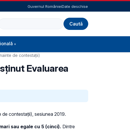
Guvernul României
Date deschise
Caută
ională
nainte de contestaţii)
susținut Evaluarea
te de contestaţii), sesiunea 2019.
mari sau egale cu 5 (cinci).
Dintre