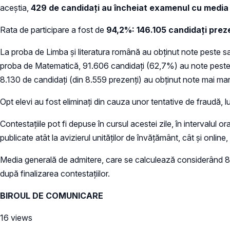
aceștia,
429 de candidați au încheiat examenul cu media 
Rata de participare a fost de
94,2%: 146.105 candidaţi prez
La proba de Limba și literatura română au obținut note peste sa
proba de Matematică, 91.606 candidați (62,7%) au note peste sau
8.130 de candidați (din 8.559 prezenți) au obținut note mai mar
Opt elevi au fost eliminați din cauza unor tentative de fraudă, lu
Contestaţiile pot fi depuse în cursul acestei zile, în intervalul or
publicate atât la avizierul unităților de învățământ, cât și online
Media generală de admitere, care se calculează considerând 80
după finalizarea contestațiilor.
BIROUL DE COMUNICARE
16 views