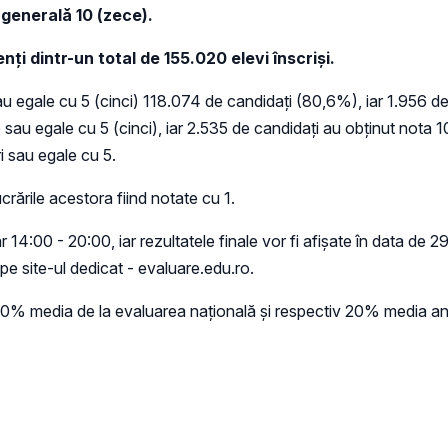
generală 10 (zece).
enţi
dintr-un total de 155.020 elevi înscrişi.
u egale cu 5 (cinci) 118.074 de candidați (80,6%), iar 1.956 de
 egale cu 5 (cinci), iar 2.535 de candidați au obținut nota 10 
i sau egale cu 5.
crările acestora fiind notate cu 1.
ar 14:00 - 20:00, iar rezultatele finale vor fi afişate în data de 29
, pe site-ul dedicat - evaluare.edu.ro.
% media de la evaluarea națională și respectiv 20% media anil