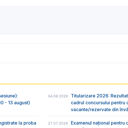
sesiune):
Titularizare 2026: Rezultat
04.08.2026
0 - 13 august)
cadrul concursului pentru 
vacante/rezervate din învă
egistrate la proba
Examenul național pentru d
27.07.2026