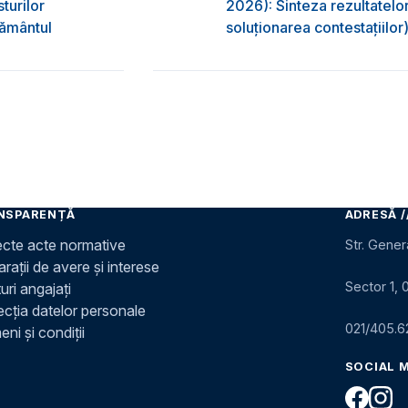
turilor
2026): Sinteza rezultatelor
ţământul
soluționarea contestațiilor
NSPARENȚĂ
ADRESĂ /
ecte acte normative
Str. Gener
rații de avere și interese
Sector 1, 
uri angajați
ecția datelor personale
021/405.6
ni și condiții
SOCIAL 