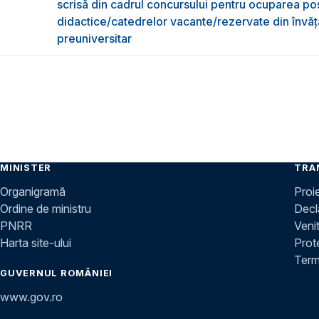
scrisă din cadrul concursului pentru ocuparea pos
didactice/catedrelor vacante/rezervate din învă
preuniversitar
MINISTER
TRA
Organigramă
Proi
Ordine de ministru
Decla
PNRR
Venit
Harta site-ului
Prot
Terme
GUVERNUL ROMÂNIEI
www.gov.ro