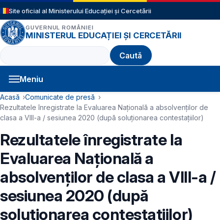
Sari la conținutul principal
Site oficial al Ministerului Educației și Cercetării
GUVERNUL ROMÂNIEI
MINISTERUL EDUCAȚIEI ȘI CERCETĂRII
Caută
Meniu
Navigație principală
Cale de navigare
Acasă
Comunicate de presă
Rezultatele înregistrate la Evaluarea Națională a absolvenților de
clasa a VIII-a / sesiunea 2020 (după soluționarea contestațiilor)
Rezultatele înregistrate la
Evaluarea Națională a
absolvenților de clasa a VIII-a /
sesiunea 2020 (după
soluționarea contestațiilor)