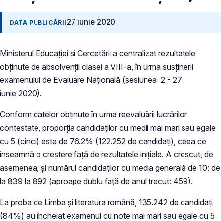
27 iunie 2020
DATA PUBLICĂRII
Ministerul Educației și Cercetării a centralizat rezultatele
obținute de absolvenții clasei a VIII-a, în urma susținerii
examenului de Evaluare Națională (sesiunea 2 - 27
iunie 2020).
Conform datelor obținute în urma reevaluării lucrărilor
contestate, proporția candidaților cu medii mai mari sau egale
cu 5 (cinci) este de 76.2% (122.252 de candidați), ceea ce
înseamnă o creștere față de rezultatele inițiale. A crescut, de
asemenea, și numărul candidaților cu media generală de 10: de
la 839 la 892 (aproape dublu față de anul trecut: 459).
La proba de Limba și literatura română, 135.242 de candidați
(84%) au încheiat examenul cu note mai mari sau egale cu 5