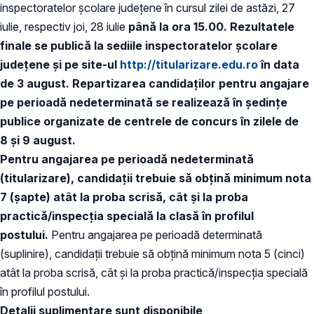
inspectoratelor şcolare judeţene în cursul zilei de astăzi, 27
iulie, respectiv joi, 28 iulie
până la ora 15.00. Rezultatele
finale se publică la sediile inspectoratelor şcolare
judeţene şi pe site-ul
http://titularizare.edu.ro
în data
de 3 august. Repartizarea candidaţilor pentru angajare
pe perioadă nedeterminată se realizează în şedinţe
publice organizate de centrele de concurs în zilele de
8 şi 9 august.
Pentru angajarea pe perioadă nedeterminată
(titularizare), candidaţii trebuie să obţină minimum nota
7 (şapte) atât la proba scrisă, cât şi la proba
practică/inspecţia specială la clasă în profilul
postului.
Pentru angajarea pe perioadă determinată
(suplinire), candidaţii trebuie să obţină minimum nota 5 (cinci)
atât la proba scrisă, cât şi la proba practică/inspecţia specială
în profilul postului.
Detalii suplimentare sunt disponibile