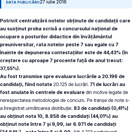
27 iulie 2016
DATA PUBLICĂRII
Potrivit centralizării notelor obţinute de candidaţii care
au susţinut proba scrisă a concursului naţional de
ocupare a posturilor didactice din învăţământul
preuniversitar, rata notelor peste 7 sau egale cu 7
înainte de depunerea contestaţiilor este de 44,43% (în
creştere cu aproape 7 procente faţă de anul trecut:
37,55%).
Au fost transmise spre evaluare lucrările a 20.196 de
candidaţi, fiind notate
20.125 de lucrări.
71 de lucrări au
fost anulate în centrele de evaluare
din motive legate de
nerespectarea metodologiei de concurs. Pe tranşe de note s-
a înregistrat următoarea distribuţie:
83 de candidaţi (0,41%)
au obţinut nota 10, 8.858 de candidaţi (44,01%) au
obţinut note între 7 şi 9,99, iar 6.971 de candidaţi
(34,64%) - note între 5 şi 6,99.
Alţi 4.213 participanţi