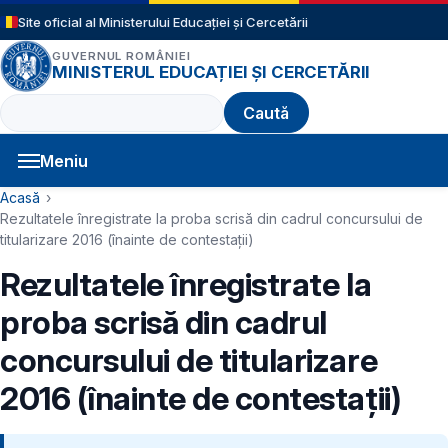
Sari la conținutul principal
Site oficial al Ministerului Educației și Cercetării
GUVERNUL ROMÂNIEI
MINISTERUL EDUCAȚIEI ȘI CERCETĂRII
Caută
Meniu
Navigație principală
Cale de navigare
Acasă
Rezultatele înregistrate la proba scrisă din cadrul concursului de
titularizare 2016 (înainte de contestaţii)
Rezultatele înregistrate la
proba scrisă din cadrul
concursului de titularizare
2016 (înainte de contestaţii)