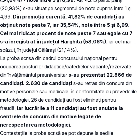
(20,93%) s-au situat pe segmentul de note cuprins între 1 şi
4,99.
Din promoţia curentă, 41,82% de candidaţi au
obţinut note peste 7, iar 35,54%, note între 5 şi 6,99.
Cel mai ridicat procent de note peste 7 sau egale cu 7
s-a înregistrat în judeţul Harghita (58,06%)
, iar cel mai
scăzut, în judeţul Călăraşi (21,14%).
La proba scrisă din cadrul concursului naţional pentru
ocuparea posturilor didactice/catedrelor vacante/rezervate
din învăţământul preuniversitar
s-au prezentat 22.866 de
candidaţi. 2.630 de candidaţi
s-au retras din concurs din
motive personale sau medicale, în conformitate cu prevederile
metodologiei, 26 de candidaţi au fost eliminaţi pentru
fraudă,
iar lucrările a 11 candidaţi au fost anulate la
centrele de concurs din motive legate de
nerespectarea metodologiei.
Contestaţiile la proba scrisă se pot depune la sediile