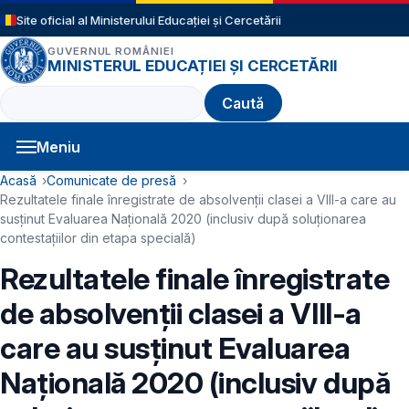
Sari la conținutul principal
Site oficial al Ministerului Educației și Cercetării
GUVERNUL ROMÂNIEI
MINISTERUL EDUCAȚIEI ȘI CERCETĂRII
Caută
Meniu
Navigație principală
Cale de navigare
Acasă
Comunicate de presă
Rezultatele finale înregistrate de absolvenții clasei a VIII-a care au
susținut Evaluarea Națională 2020 (inclusiv după soluționarea
contestațiilor din etapa specială)
Rezultatele finale înregistrate
de absolvenții clasei a VIII-a
care au susținut Evaluarea
Națională 2020 (inclusiv după