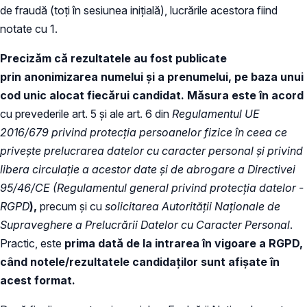
de fraudă (toți în sesiunea inițială), lucrările acestora fiind
notate cu 1.
Precizăm că rezultatele au fost
publicate
prin anonimizarea numelui și a prenumelui, pe baza unui
cod unic alocat fiecărui candidat. Măsura este în acord
cu prevederile art. 5 și ale art. 6 din
Regulamentul UE
2016/679 privind protecția persoanelor fizice în ceea ce
privește prelucrarea datelor cu caracter personal și privind
libera circulație a acestor date și de abrogare a Directivei
95/46/CE (Regulamentul general privind protecția datelor -
RGPD
),
precum și cu
solicitarea Autorității Naționale de
Supraveghere a Prelucrării Datelor cu Caracter Personal
.
Practic, este
prima dată de la intrarea în vigoare a RGPD,
când notele/rezultatele candidaților sunt afișate în
acest format.