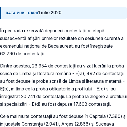
1 iulie 2020
DATA PUBLICĂRII
În perioada rezervată depunerii contestațiilor, etapă
subsecventă afișării primelor rezultate din sesiunea curentă a
examenului național de Bacalaureat, au fost înregistrate
62.790 de contestații.
Dintre acestea, 23.954 de contestații au vizat lucrări la proba
scrisă de Limba și literatura română - E)a), 492 de contestații
au fost depuse la proba scrisă de Limba și literatura maternă -
E)b), în timp ce la proba obligatorie a profilului - E)c) s-au
înregistrat 20.741 de contestații. La proba la alegere a profilului
și specializării - E)d) au fost depuse 17.603 contestații.
Cele mai multe contestații au fost depuse în Capitală (7.380) și
în județele Constanța (2.941), Argeș (2.868) și Suceava