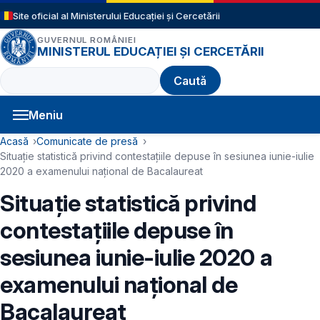
Sari la conținutul principal
Site oficial al Ministerului Educației și Cercetării
GUVERNUL ROMÂNIEI
MINISTERUL EDUCAȚIEI ȘI CERCETĂRII
Caută
Meniu
Navigație principală
Cale de navigare
Acasă
Comunicate de presă
Situație statistică privind contestațiile depuse în sesiunea iunie-iulie
2020 a examenului național de Bacalaureat
Situație statistică privind
contestațiile depuse în
sesiunea iunie-iulie 2020 a
examenului național de
Bacalaureat