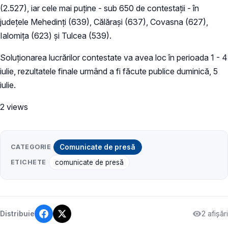
(2.527), iar cele mai puține - sub 650 de contestații - în
județele Mehedinți (639), Călărași (637), Covasna (627),
Ialomița (623) și Tulcea (539).
Soluționarea lucrărilor contestate va avea loc în perioada 1 - 4
iulie, rezultatele finale urmând a fi făcute publice duminică, 5
iulie.
2 views
CATEGORIE
Comunicate de presă
ETICHETE
comunicate de presă
2 afișări
Distribuie