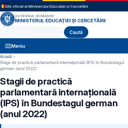
Sari la conținutul principal
Site oficial al Ministerului Educației și Cercetării
GUVERNUL ROMÂNIEI
MINISTERUL EDUCAȚIEI ȘI CERCETĂRII
Caută
Meniu
Navigație principală
Cale de navigare
Acasă
Stagii de practică parlamentară internațională (IPS) în Bundestagul
german (anul 2022)
Stagii de practică
parlamentară internațională
(IPS) în Bundestagul german
(anul 2022)