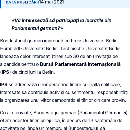
14 mai 2021
DATA PUBLICĂRII
«Vă interesează să participaţi la lucrările din
Parlamentul german?»
Bundestagul german împreună cu Freie Universität Berlin,
Humboldt-Universität Berlin, Technische Universität Berlin
lansează celor interesați (tineri sub 30 de ani) invitația de
a candida pentru o
Bursă Parlamentară Internaţională
(
IPS
) de cinci luni la Berlin.
IPS
se adresează unor persoane tinere cu înaltă calificare,
interesate să contribuie activ şi cu sentimentul responsabilităţii
la organizarea unui viitor democratic al țărilor din care provin.
Cu alte cuvinte, Bundestagul german (Parlamentul Germaniei)
oferă acestor tineri prilejul ca, în decurs de 13 săptămâni de
activitate pe lângă un membru al Bundestagului, să