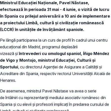
Ministrul Educației Naționale, Pavel Năstase,
efectuează în perioada 31 mai - 4 iunie, o vizită de lucru
în Spania cu prilejul aniversării a 10 ani de implementare
a proiectului Limbă, cultură și civilizație românească
(LCCR)
în unitățile de învățământ spaniole.
Pe lângă participarea la un curs de profil în cadrul unui centru
educațional din Madrid, programul deplasării
vizează și
întrevederi cu omologul spaniol, Íñigo Méndez
de Vigo y Montojo, ministrul Educației, Culturii și
Sportului
, cu directorul Agenției de Asigurare a Calității și
Acreditare din Spania, respectiv rectorul Universității Alcalá de
Henares.
De asemenea, ministrul Pavel Năstase va avea o serie
de întâlniri cu reprezentanții mediului asociativ românesc din
Spania și cu elevii și profesorii implicați în predarea cursului de
Limbă, cultură și civilizație românească.