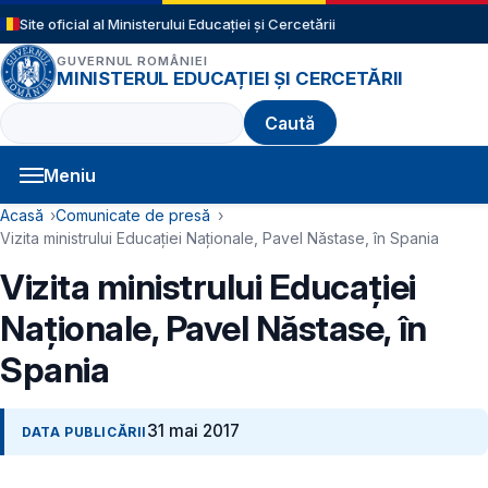
Sari la conținutul principal
Site oficial al Ministerului Educației și Cercetării
GUVERNUL ROMÂNIEI
MINISTERUL EDUCAȚIEI ȘI CERCETĂRII
Caută
Meniu
Navigație principală
Cale de navigare
Acasă
Comunicate de presă
Vizita ministrului Educației Naționale, Pavel Năstase, în Spania
Vizita ministrului Educației
Naționale, Pavel Năstase, în
Spania
31 mai 2017
DATA PUBLICĂRII