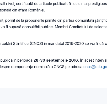
lt nivel, certificată de articole publicate în cele mai prestigioas
tutională din afara României.
 pornit de la propunerile primite din partea comunităţii științi
CS va fi supusă consultării publice. Membrii Comitetului de se
 Cercetării Ştiinţifice (CNCS) în mandatul 2016-2020 se vor încă
 publică în perioada
28-30 septembrie 2016.
În acest interval
ate despre componenţa nominală a CNCS pe adresa
cncs@edu.go