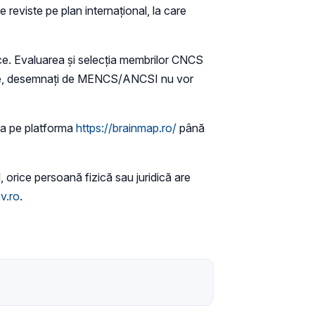
e reviste pe plan internaţional, la care
fice. Evaluarea şi selecţia membrilor CNCS
lecţie, desemnaţi de MENCS/ANCSI nu vor
rca pe platforma
https://brainmap.ro/
până
, orice persoană fizică sau juridică are
v.ro
.