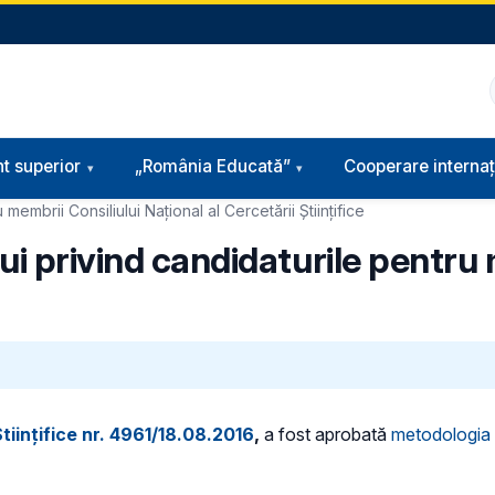
t superior
„România Educată”
Cooperare internaț
membrii Consiliului Național al Cercetării Științifice
ui privind candidaturile pentru 
Științifice nr. 4961/18.08.2016
,
a fost aprobată
metodologia 