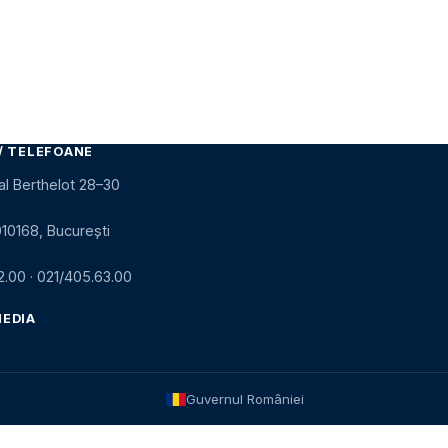
/ TELEFOANE
al Berthelot 28–30
010168, București
2.00
·
021/405.63.00
MEDIA
Guvernul României