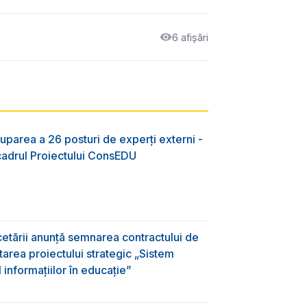
6 afișări
uparea a 26 posturi de experți externi -
 cadrul Proiectului ConsEDU
rcetării anunță semnarea contractului de
area proiectului strategic „Sistem
informațiilor în educație”