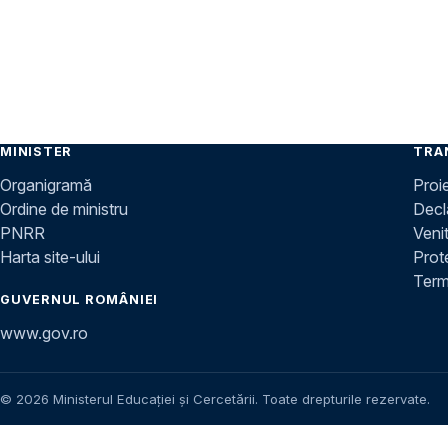
MINISTER
TRA
Organigramă
Proi
Ordine de ministru
Decla
PNRR
Venit
Harta site-ului
Prot
Terme
GUVERNUL ROMÂNIEI
www.gov.ro
© 2026 Ministerul Educației și Cercetării. Toate drepturile rezervate.