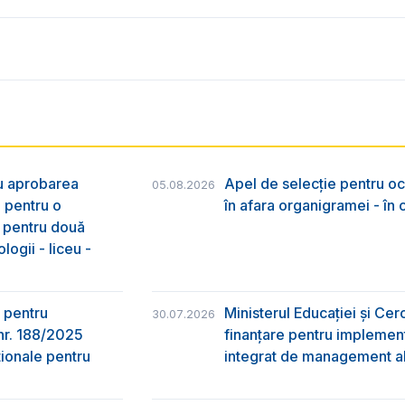
ru aprobarea
Apel de selecție pentru oc
05.08.2026
e pentru o
în afara organigramei - în
& pentru două
logii - liceu -
 pentru
Ministerul Educației și Ce
30.07.2026
nr. 188/2025
finanțare pentru implement
ţionale pentru
integrat de management al 