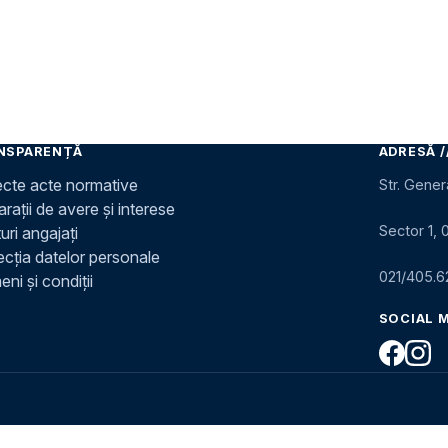
NSPARENȚĂ
ADRESĂ /
ecte acte normative
Str. Gener
rații de avere și interese
Sector 1, 
uri angajați
ecția datelor personale
021/405.6
ni și condiții
SOCIAL 