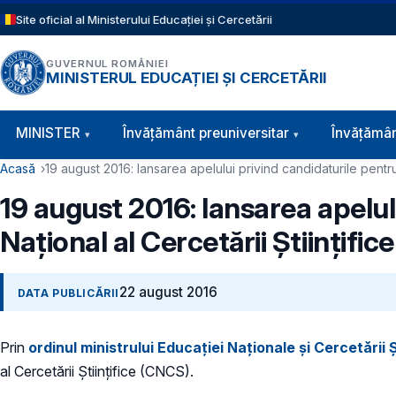
Sari la conținutul principal
Site oficial al Ministerului Educației și Cercetării
GUVERNUL ROMÂNIEI
MINISTERUL EDUCAȚIEI ȘI CERCETĂRII
Navigație principală
MINISTER
Învăţământ preuniversitar
Învățămân
Cale de navigare
Acasă
19 august 2016: lansarea apelului privind candidaturile pentru 
19 august 2016: lansarea apelul
Național al Cercetării Științifice
22 august 2016
DATA PUBLICĂRII
Prin
ordinul ministrului Educației Naționale și Cercetării 
al Cercetării Științifice (CNCS).