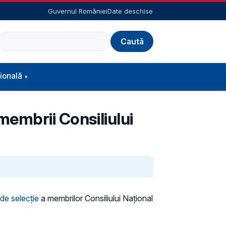
Guvernul României
Date deschise
Caută
ională
membrii Consiliului
de selecţie
a membrilor Consiliului Național