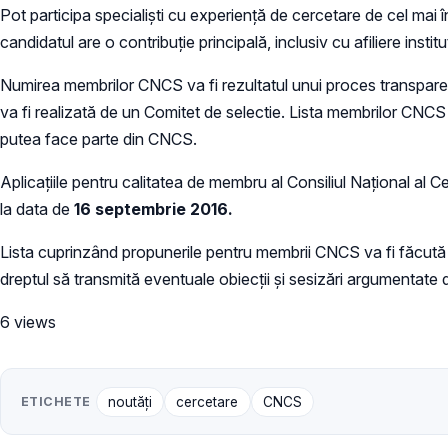
Pot participa specialişti cu experiență de cercetare de cel mai îna
candidatul are o contribuţie principală, inclusiv cu afiliere insti
Numirea membrilor CNCS va fi rezultatul unui proces transparent,
va fi realizată de un Comitet de selectie. Lista membrilor CN
putea face parte din CNCS.
Aplicaţiile pentru calitatea de membru al Consiliul Naţional al
la data de
16 septembrie 2016.
Lista cuprinzând propunerile pentru membrii CNCS va fi făcută
dreptul să transmită eventuale obiecţii şi sesizări argument
6 views
ETICHETE
noutăți
cercetare
CNCS