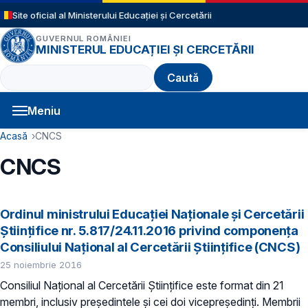
Sari la conținutul principal
Site oficial al Ministerului Educației și Cercetării
GUVERNUL ROMÂNIEI
MINISTERUL EDUCAȚIEI ȘI CERCETĂRII
Caută
Meniu
Navigație principală
Cale de navigare
Acasă
CNCS
CNCS
Ordinul ministrului Educației Naționale și Cercetării
Științifice nr. 5.817/24.11.2016 privind componența
Consiliului Național al Cercetării Științifice (CNCS)
25 noiembrie 2016
Consiliul Național al Cercetării Științifice este format din 21
membri, inclusiv președintele şi cei doi vicepreşedinţi. Membrii