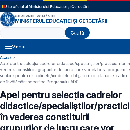
Sari la conținutul principal
Site oficial al Ministerului Educației și Cercetării
GUVERNUL ROMÂNIEI
MINISTERUL EDUCAȚIEI ȘI CERCETĂRII
Caută
Meniu
Navigație principală
Cale de navigare
Acasă
Apel pentru selecţia cadrelor didactice/specialiștilor/practicienilor în
vederea constituirii grupurilor de lucru care vor elabora programele
şcolare pentru disciplinele/modulele obligatorii din planurile-cadru
de învăţământ specifice Programului ADS
Apel pentru selecţia cadrelor
didactice/specialiștilor/practici
în vederea constituirii
grupurilor de lucru care vor