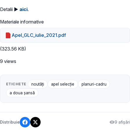
Detalii ►
aici
.
Materiale informative
Apel_GLC_iulie_2021.pdf
(323.56 KB)
9 views
ETICHETE
noutăți
apel selecție
planuri-cadru
a doua șansă
9 afișări
Distribuie