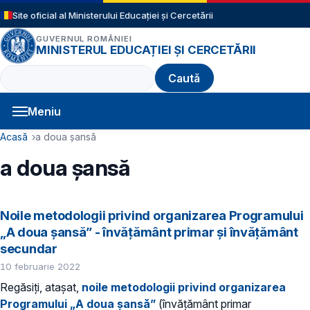
Sari la conținutul principal
Site oficial al Ministerului Educației și Cercetării
GUVERNUL ROMÂNIEI
MINISTERUL EDUCAȚIEI ȘI CERCETĂRII
Caută
Meniu
Navigație principală
Cale de navigare
Acasă
a doua șansă
a doua șansă
Noile metodologii privind organizarea Programului
„A doua șansă” - învățământ primar și învățământ
secundar
10 februarie 2022
Regăsiți, atașat,
noile metodologii privind organizarea
Programului „A doua șansă”
(învățământ primar