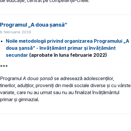
de educație, centrat pe competențe-cheie.
Programul „A doua șansă“
6 februarie 2016
Noile metodologii privind organizarea Programului „A
doua șansă” - învățământ primar și învățământ
secundar
(aprobate în luna februarie 2022)
***
Programul
A doua
şansă
se adresează adolescenţilor,
tinerilor, adulţilor, proveniţi din medii sociale diverse şi cu vârste
variate, care nu au urmat sau nu au finalizat învăţământul
primar și gimnazial.