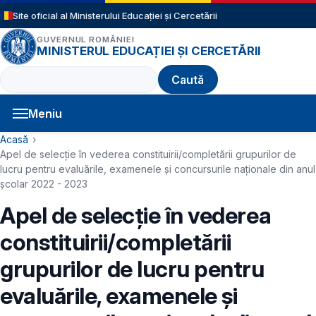
Sari la conținutul principal
Site oficial al Ministerului Educației și Cercetării
GUVERNUL ROMÂNIEI
MINISTERUL EDUCAȚIEI ȘI CERCETĂRII
Caută
Meniu
Navigație principală
Cale de navigare
Acasă
Apel de selecție în vederea constituirii/completării grupurilor de
lucru pentru evaluările, examenele şi concursurile naţionale din anul
şcolar 2022 - 2023
Apel de selecție în vederea
constituirii/completării
grupurilor de lucru pentru
evaluările, examenele şi