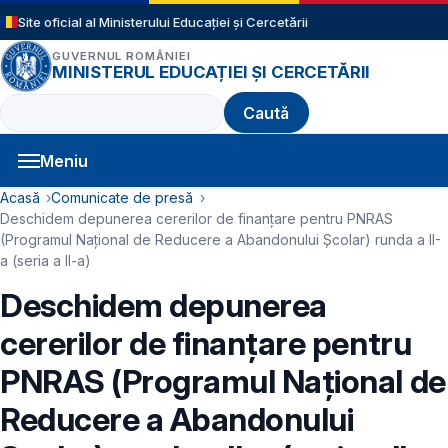
Sari la conținutul principal
Site oficial al Ministerului Educației și Cercetării
GUVERNUL ROMÂNIEI
MINISTERUL EDUCAȚIEI ȘI CERCETĂRII
Caută
Meniu
Navigație principală
Cale de navigare
Acasă
Comunicate de presă
Deschidem depunerea cererilor de finanțare pentru PNRAS
(Programul Național de Reducere a Abandonului Școlar) runda a II-
a (seria a II-a)
Deschidem depunerea
cererilor de finanțare pentru
PNRAS (Programul Național de
Reducere a Abandonului