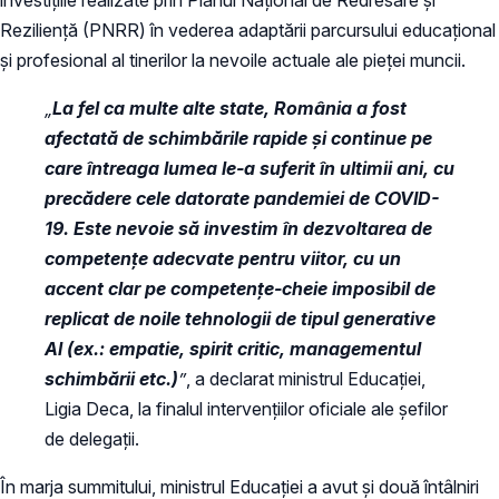
Reziliență (PNRR) în vederea adaptării parcursului educațional
și profesional al tinerilor la nevoile actuale ale pieței muncii.
„
La fel ca multe alte state, România a fost
afectată de schimbările rapide și continue pe
care întreaga lumea le-a suferit în ultimii ani, cu
precădere cele datorate pandemiei de COVID-
19. Este nevoie să investim în dezvoltarea de
competențe adecvate pentru viitor, cu un
accent clar pe competențe-cheie imposibil de
replicat de noile tehnologii de tipul generative
Al (ex.: empatie, spirit critic, managementul
schimbării etc.)
”
, a declarat ministrul Educației,
Ligia Deca, la finalul intervențiilor oficiale ale șefilor
de delegații.
În marja summitului, ministrul Educației a avut și două întâlniri