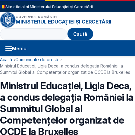
Sari la conținutul principal
Site oficial al Ministerului Educației și Cercetării
GUVERNUL ROMÂNIEI
MINISTERUL EDUCAȚIEI ȘI CERCETĂRII
Caută
Meniu
Navigație principală
Cale de navigare
Acasă
Comunicate de presă
Ministrul Educației, Ligia Deca, a condus delegația României la
Summitul Global al Competențelor organizat de OCDE la Bruxelles
Ministrul Educației, Ligia Deca,
a condus delegația României la
Summitul Global al
Competențelor organizat de
OCDE la Bruxelles