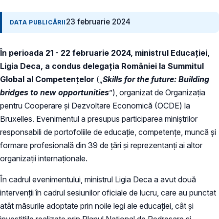
23 februarie 2024
DATA PUBLICĂRII
În perioada 21 - 22 februarie 2024, ministrul Educației,
Ligia Deca, a condus delegația României la Summitul
Global al Competențelor
(„
Skills for the future: Building
bridges to new opportunities
”), organizat de Organizația
pentru Cooperare și Dezvoltare Economică (OCDE) la
Bruxelles. Evenimentul a presupus participarea miniștrilor
responsabili de portofoliile de educație, competențe, muncă și
formare profesională din 39 de țări și reprezentanți ai altor
organizații internaționale.
În cadrul evenimentului, ministrul Ligia Deca a avut două
intervenții în cadrul sesiunilor oficiale de lucru, care au punctat
atât măsurile adoptate prin noile legi ale educației, cât și
investițiile realizate prin Planul Național de Redresare și