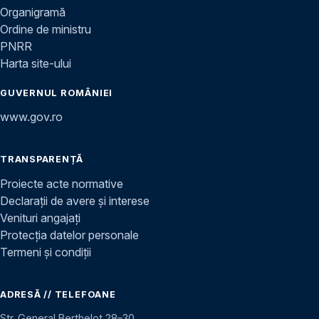
Organigramă
Ordine de ministru
PNRR
Harta site-ului
GUVERNUL ROMÂNIEI
www.gov.ro
TRANSPARENȚĂ
Proiecte acte normative
Declarații de avere și interese
Venituri angajați
Protecția datelor personale
Termeni și condiții
ADRESĂ // TELEFOANE
Str. General Berthelot 28–30