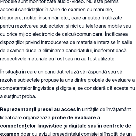
Probele sunt monitorizate audio-video. Nu este permis
accesul candidaţilor în sălile de examen cu manuale,
dicţionare, notiţe, însemnări etc., care ar putea fi utilizate
pentru rezolvarea subiectelor, şi nici cu telefoane mobile sau
cu orice mijloc electronic de calcul/comunicare. Încălcarea
dispoziţiilor privind introducerea de materiale interzise în sălile
de examen duce la eliminarea candidatului, indiferent dacă
respectivele materiale au fost sau nu au fost utilizate.
În situația în care un candidat refuză să răspundă sau să
rezolve subiectele propuse la una dintre probele de evaluare a
competenţelor lingvistice şi digitale, se consideră că acesta nu
a susţinut proba.
Reprezentanţii presei au acces
în unităţile de învăţământ
liceal care organizează
probe de evaluare a
competenţelor lingvistice și digitale sau în centrele de
examen
doar cu avizul preşedintelui comisiei şi însoţiţi de un