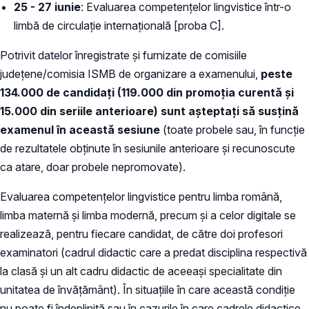
25 - 27 iunie
: Evaluarea competențelor lingvistice într-o
limbă de circulație internațională [proba C].
Potrivit datelor înregistrate și furnizate de comisiile
județene/comisia ISMB de organizare a examenului,
peste
134.000 de candidați (119.000 din promoția curentă și
15.000 din seriile anterioare) sunt așteptați să susțină
examenul în această sesiune
(toate probele sau, în funcție
de rezultatele obținute în sesiunile anterioare și recunoscute
ca atare, doar probele nepromovate).
Evaluarea competenţelor lingvistice pentru limba română,
limba maternă şi limba modernă, precum şi a celor digitale se
realizează, pentru fiecare candidat, de către doi profesori
examinatori (cadrul didactic care a predat disciplina respectivă
la clasă și un alt cadru didactic de aceeaşi specialitate din
unitatea de învăţământ). În situațiile în care această condiție
nu poate fi îndeplinită sau în cazurile în care cadrele didactice