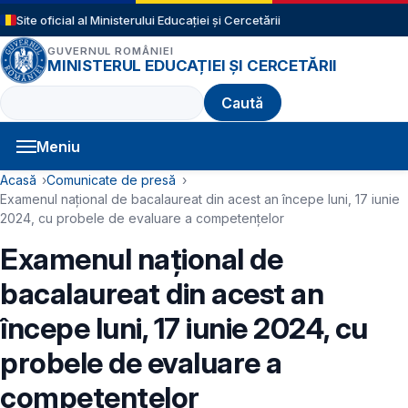
Sari la conținutul principal
Site oficial al Ministerului Educației și Cercetării
GUVERNUL ROMÂNIEI
MINISTERUL EDUCAȚIEI ȘI CERCETĂRII
Caută
Meniu
Navigație principală
Cale de navigare
Acasă
Comunicate de presă
Examenul naţional de bacalaureat din acest an începe luni, 17 iunie
2024, cu probele de evaluare a competențelor
Examenul naţional de
bacalaureat din acest an
începe luni, 17 iunie 2024, cu
probele de evaluare a
competențelor