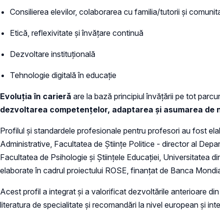
Consilierea elevilor, colaborarea cu familia/tutorii și comunit
Etică, reflexivitate și învățare continuă
Dezvoltare instituțională
Tehnologie digitală în educație
Evoluția în carieră
are la bază principiul învățării pe tot parcu
dezvoltarea competențelor, adaptarea și asumarea de noi 
Profilul și standardele profesionale pentru profesori au fost e
Administrative, Facultatea de Științe Politice - director al Depa
Facultatea de Psihologie și Științele Educației, Universitatea di
elaborate în cadrul proiectului ROSE, finanțat de Banca Mondia
Acest profil a integrat și a valorificat dezvoltările anterioare d
literatura de specialitate și recomandări la nivel european și int