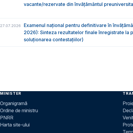
vacante/rezervate din învăţământul preuniversita
Examenul național pentru definitivare în învățăm
27.07.2026
2026): Sinteza rezultatelor finale înregistrate la
soluționarea contestațiilor)
MINISTER
TRA
Organigramă
Proi
Ordine de ministru
Decla
PNRR
Venit
Harta site-ului
Prot
Terme