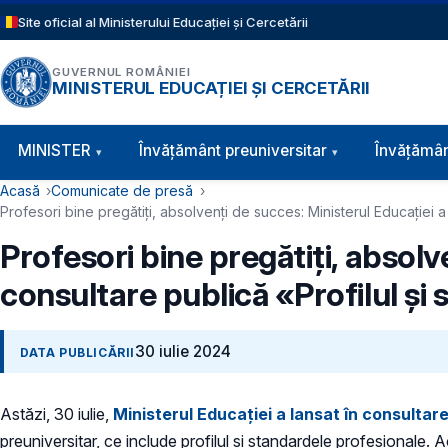
Sari la conținutul principal
Site oficial al Ministerului Educației și Cercetării
GUVERNUL ROMÂNIEI
MINISTERUL EDUCAȚIEI ȘI CERCETĂRII
Navigație principală
MINISTER
Învăţământ preuniversitar
Învățămân
Cale de navigare
Acasă
Comunicate de presă
Profesori bine pregătiți, absolvenți de succes: Ministerul Educației a
Profesori bine pregătiți, absolv
consultare publică «Profilul și
30 iulie 2024
DATA PUBLICĂRII
Astăzi, 30 iulie,
Ministerul Educației a lansat în consultar
preuniversitar, ce include profilul și standardele profesionale