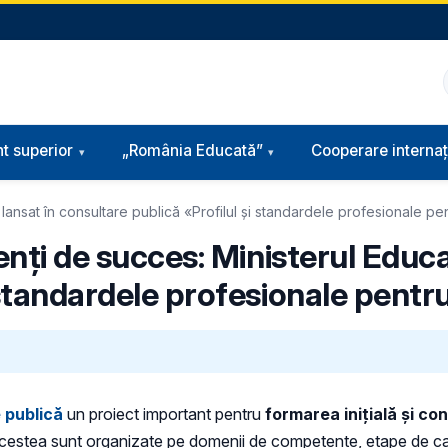
t superior
„România Educată”
Cooperare internaț
 lansat în consultare publică «Profilul și standardele profesionale pe
enți de succes: Ministerul Educaț
 standardele profesionale pentr
e publică
un proiect important pentru
formarea inițială și co
. Acestea sunt organizate pe domenii de competențe, etape de car