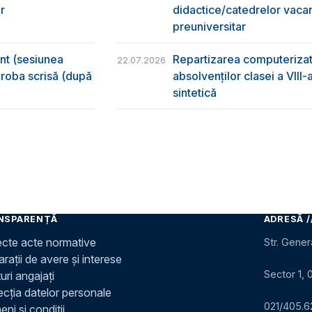
r
didactice/catedrelor vaca
preuniversitar
ânt (sesiunea
Repartizarea computerizată
22.07.2026
 proba scrisă (după
absolvenţilor clasei a VIII
sintetică
NSPARENȚĂ
ADRESĂ /
ecte acte normative
Str. Gener
rații de avere și interese
Sector 1, 
uri angajați
ecția datelor personale
021/405.6
ni și condiții