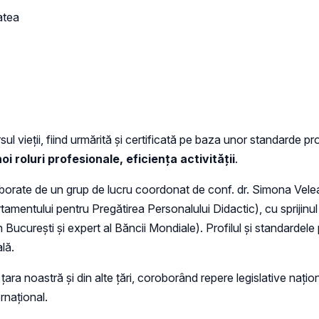
atea
rsul vieții, fiind urmărită și certificată pe baza unor standarde p
roluri profesionale, eficiența activității
.
laborate de un grup de lucru coordonat de conf. dr. Simona Velea
rtamentului pentru Pregătirea Personalului Didactic), cu sprijinu
n București și expert al Băncii Mondiale). Profilul și standardel
lă.
in țara noastră și din alte țări, coroborând repere legislative na
ernațional.