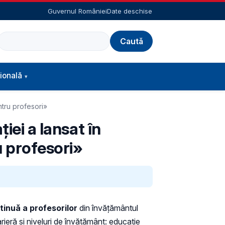
Guvernul României
Date deschise
Caută
ională
ntru profesori»
iei a lansat în
u profesori»
ntinuă a profesorilor
din învățământul
ieră și niveluri de învățământ: educație