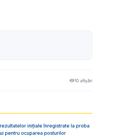
10 afișări
ezultatelor inițiale înregistrate la proba
lui pentru ocuparea posturilor