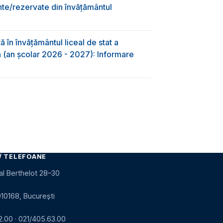
nte/rezervate din învăţământul
 în învăţământul liceal de stat a
-a (an școlar 2026 - 2027): Informare
/ TELEFOANE
al Berthelot 28–30
010168, București
2.00
·
021/405.63.00