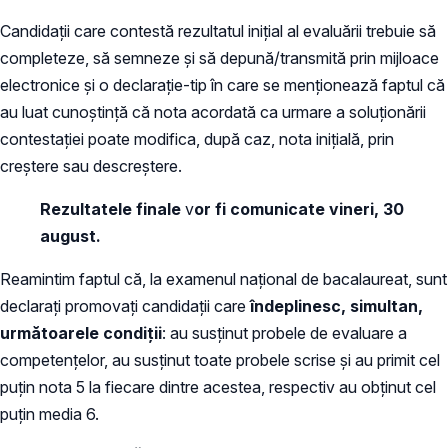
Candidații care contestă rezultatul inițial al evaluării trebuie să
completeze, să semneze și să depună/transmită prin mijloace
electronice și o declarație-tip în care se menționează faptul că
au luat cunoștință că nota acordată ca urmare a soluționării
contestației poate modifica, după caz, nota inițială, prin
creștere sau descreștere.
Rezultatele finale
v
or fi comunicate vineri, 30
august.
Reamintim faptul că, la examenul național de bacalaureat, sunt
declarați promovați candidații care
îndeplinesc, simultan,
următoarele condiţii
: au susţinut probele de evaluare a
competenţelor, au susţinut toate probele scrise și au primit cel
puțin nota 5 la fiecare dintre acestea, respectiv au obținut cel
puţin media 6.