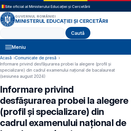
Sari la conținutul principal
Site oficial al Ministerului Educației și Cercetării
GUVERNUL ROMÂNIEI
MINISTERUL EDUCAȚIEI ȘI CERCETĂRII
Caută
Meniu
Navigație principală
Cale de navigare
Acasă
Comunicate de presă
Informare privind desfășurarea probei la alegere (profil și
specializare) din cadrul examenului național de bacalaureat
(sesiunea august 2024)
Informare privind
desfășurarea probei la alegere
(profil și specializare) din
cadrul examenului național de