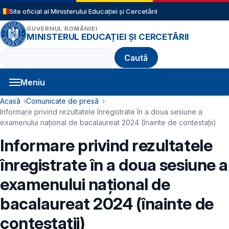
Sari la conținutul principal
Site oficial al Ministerului Educației și Cercetării
GUVERNUL ROMÂNIEI
MINISTERUL EDUCAȚIEI ȘI CERCETĂRII
Caută
Meniu
Navigație principală
Cale de navigare
Acasă
Comunicate de presă
Informare privind rezultatele înregistrate în a doua sesiune a
examenului național de bacalaureat 2024 (înainte de contestații)
Informare privind rezultatele
înregistrate în a doua sesiune a
examenului național de
bacalaureat 2024 (înainte de
contestații)