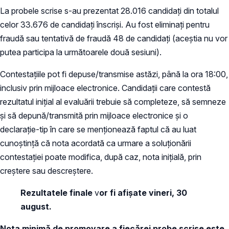
La probele scrise s-au prezentat 28.016 candidaţi din totalul
celor 33.676 de candidaţi înscrişi. Au fost eliminaţi pentru
fraudă sau tentativă de fraudă 48 de candidaţi (aceştia nu vor
putea participa la următoarele două sesiuni).
Contestațiile pot fi depuse/transmise astăzi, până la ora 18:00,
inclusiv prin mijloace electronice. Candidații care contestă
rezultatul inițial al evaluării trebuie să completeze, să semneze
și să depună/transmită prin mijloace electronice și o
declarație-tip în care se menționează faptul că au luat
cunoștință că nota acordată ca urmare a soluționării
contestației poate modifica, după caz, nota inițială, prin
creștere sau descreștere.
Rezultatele finale
v
or fi afișate vineri, 30
august.
Nota minimă de promovare a fiecărei probe scrise este