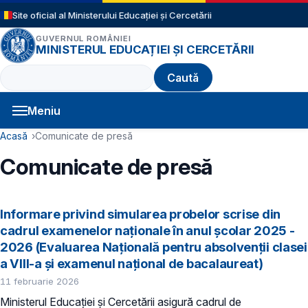
Sari la conținutul principal
Site oficial al Ministerului Educației și Cercetării
GUVERNUL ROMÂNIEI
MINISTERUL EDUCAȚIEI ȘI CERCETĂRII
Caută
Meniu
Navigație principală
Cale de navigare
Acasă
Comunicate de presă
Comunicate de presă
Informare privind simularea probelor scrise din
cadrul examenelor naționale în anul școlar 2025 -
2026 (Evaluarea Națională pentru absolvenții clasei
a VIII-a și examenul național de bacalaureat)
11 februarie 2026
Ministerul Educației și Cercetării asigură cadrul de