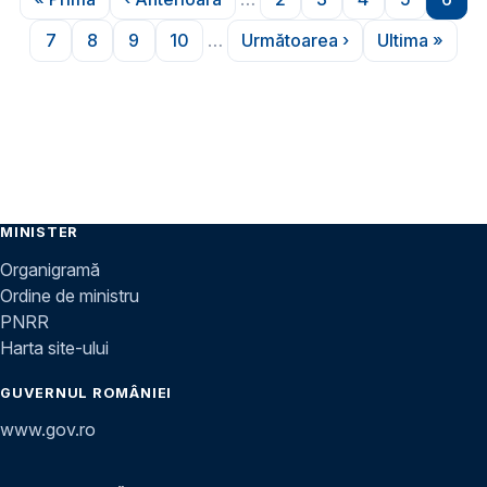
Prima pagină
Pagina anterioară
Pagina
Pagina
Pagina
Pagina
Pagi
7
8
9
10
…
Următoarea ›
Ultima »
Pagina
Pagina
Pagina
Pagina
Pagina următoare
Ultima pa
MINISTER
Organigramă
Ordine de ministru
PNRR
Harta site-ului
GUVERNUL ROMÂNIEI
www.gov.ro