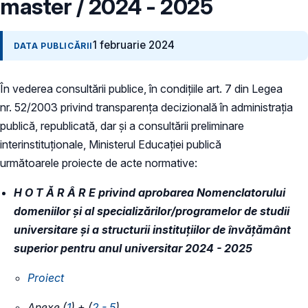
master / 2024 - 2025
1 februarie 2024
DATA PUBLICĂRII
În vederea consultării publice, în condiţiile art. 7 din Legea
nr. 52/2003 privind transparenţa decizională în administraţia
publică, republicată, dar și a consultării preliminare
interinstituționale, Ministerul Educaţiei publică
următoarele proiecte de acte normative:
H O T Ă R Â R E
privind aprobarea Nomenclatorului
domeniilor şi al specializărilor/programelor de studii
universitare şi a structurii instituțiilor de învăţământ
superior
pentru anul universitar 2024 - 2025
​Proiect
Anexe (
1
)
+
(
2 - 5
)