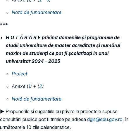
Notă de fundamentare
***
H O T Ă R Â R E privind domeniile şi programele de
studii universitare de master acreditate şi numărul
maxim de studenţi ce pot fi şcolarizaţi în anul
universitar 2024 - 2025
Proiect
Anexe (
1
)
+
(
2
)
Notă de fundamentare
► Propunerile și sugestiile cu privire la proiectele supuse
consultării publice pot fi trimise pe adresa
dgis@edu.gov.ro
, în
următoarele 10 zile calendaristice.