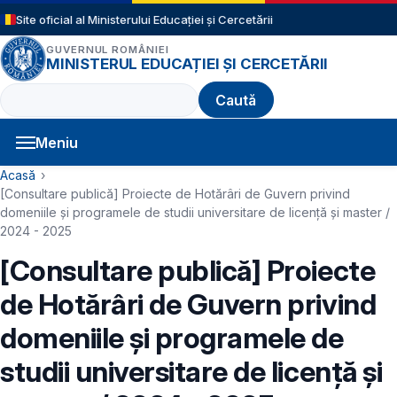
Sari la conținutul principal
Site oficial al Ministerului Educației și Cercetării
GUVERNUL ROMÂNIEI
MINISTERUL EDUCAȚIEI ȘI CERCETĂRII
Caută
Meniu
Navigație principală
Cale de navigare
Acasă
[Consultare publică] Proiecte de Hotărâri de Guvern privind
domeniile şi programele de studii universitare de licență și master /
2024 - 2025
[Consultare publică] Proiecte
de Hotărâri de Guvern privind
domeniile şi programele de
studii universitare de licență și