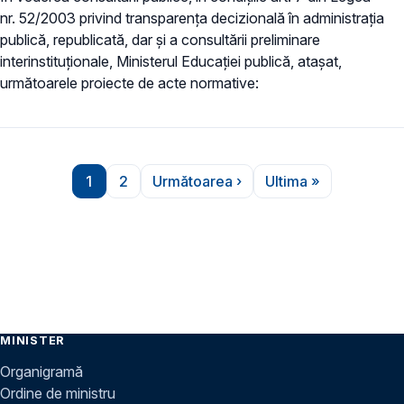
nr. 52/2003 privind transparenţa decizională în administraţia
publică, republicată, dar și a consultării preliminare
interinstituționale, Ministerul Educaţiei publică, atașat,
următoarele proiecte de acte normative:
Paginare
1
2
Următoarea ›
Ultima »
Pagina
Pagina
Pagina următoare
Ultima pagină
MINISTER
Organigramă
Ordine de ministru