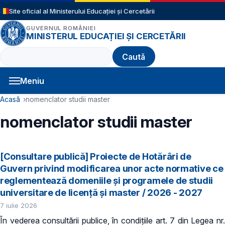
Sari la conținutul principal
Site oficial al Ministerului Educației și Cercetării
GUVERNUL ROMÂNIEI
MINISTERUL EDUCAȚIEI ȘI CERCETĂRII
Caută
Meniu
Navigație principală
Cale de navigare
Acasă
nomenclator studii master
nomenclator studii master
[Consultare publică] Proiecte de Hotărâri de
Guvern privind modificarea unor acte normative ce
reglementează domeniile şi programele de studii
universitare de licență și master / 2026 - 2027
7 iulie 2026
În vederea consultării publice, în condiţiile art. 7 din Legea nr.