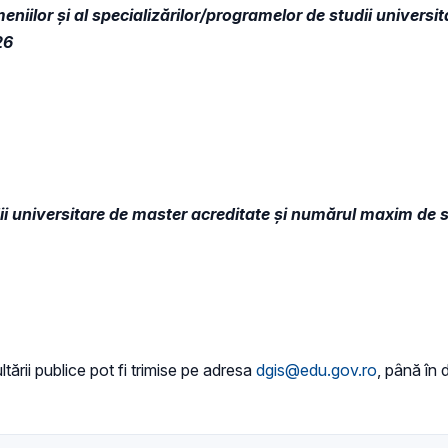
lor şi al specializărilor/programelor de studii universitare 
26
i universitare de master acreditate şi numărul maxim de stu
tării publice pot fi trimise pe adresa
dgis@edu.gov.ro
, până în 