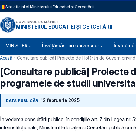
Sari la conținutul principal
Site oficial al Ministerului Educației și Cercetării
GUVERNUL ROMÂNIEI
MINISTERUL EDUCAȚIEI ȘI CERCETĂRII
Navigație principală
MINISTER
Învăţământ preuniversitar
Învățămân
Cale de navigare
Acasă
[Consultare publică] Proiecte de Hotărâri de Guvern privind 
[Consultare publică] Proiecte d
programele de studii universita
12 februarie 2025
DATA PUBLICĂRII
În vederea consultării publice, în condiţiile art. 7 din Legea nr.
interinstituționale, Ministerul Educaţiei și Cercetării publică u