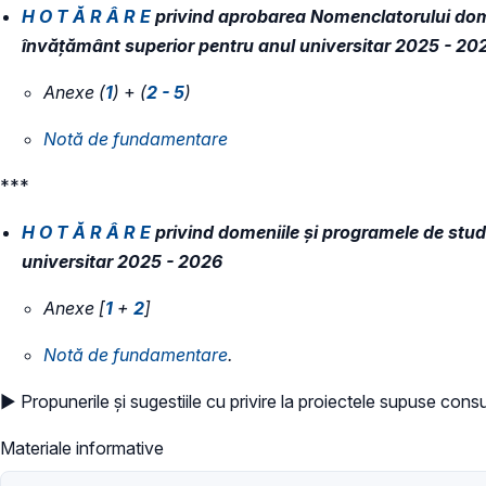
H O T Ă R Â R E
privind aprobarea Nomenclatorului domenii
învăţământ superior
pentru anul universitar 2025 - 20
Anexe (
1
)
+
(
2 - 5
)
Notă de fundamentare
***
H O T Ă R Â R E
privind domeniile şi programele de studi
universitar 2025 - 2026
Anexe [
1
+
2
]
Notă de fundamentare
.
► Propunerile și sugestiile cu privire la proiectele supuse consul
Materiale informative