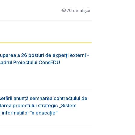
20 de afișări
uparea a 26 posturi de experți externi -
 cadrul Proiectului ConsEDU
rcetării anunță semnarea contractului de
area proiectului strategic „Sistem
informațiilor în educație”