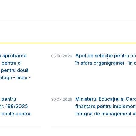
ru aprobarea
Apel de selecție pentru oc
05.08.2026
e pentru o
în afara organigramei - în
& pentru două
logii - liceu -
 pentru
Ministerul Educației și Ce
30.07.2026
nr. 188/2025
finanțare pentru implement
ţionale pentru
integrat de management al 