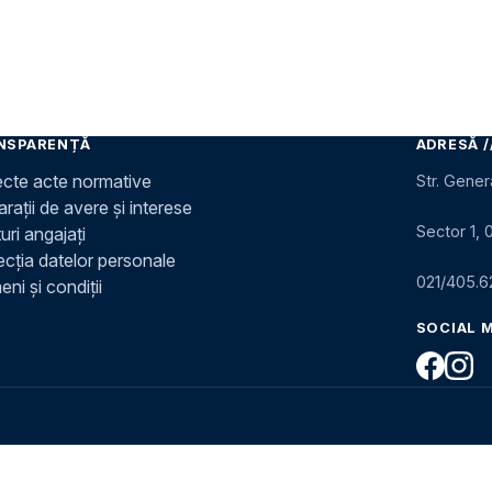
NSPARENȚĂ
ADRESĂ /
ecte acte normative
Str. Gener
rații de avere și interese
Sector 1, 
uri angajați
ecția datelor personale
021/405.6
ni și condiții
SOCIAL 