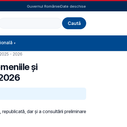
Guvernul României
Date deschise
Caută
ională
/ 2025 - 2026
meniile şi
 2026
 republicată, dar și a consultării preliminare