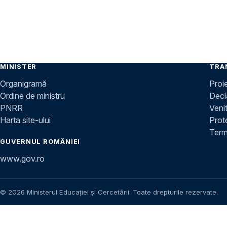
MINISTER
TRA
Organigramă
Proi
Ordine de ministru
Decla
PNRR
Venit
Harta site-ului
Prot
Terme
GUVERNUL ROMÂNIEI
www.gov.ro
© 2026 Ministerul Educației și Cercetării. Toate drepturile rezervate.