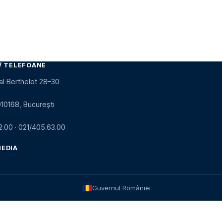
/ TELEFOANE
al Berthelot 28–30
010168, București
2.00
·
021/405.63.00
MEDIA
Guvernul României