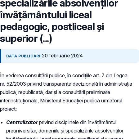
specializările absolvenţilor
învăţământului liceal
pedagogic, postliceal şi
superior (...)
20 februarie 2024
DATA PUBLICĂRII
În vederea consultării publice, în condiţiile art. 7 din Legea
nr. 52/2003 privind transparenţa decizională în administraţia
publică, republicată, dar și a consultării preliminare
interinstituționale, Ministerul Educaţiei publică următorul
proiect:
Centralizator
privind disciplinele din învăţământul
preuniversitar, domeniile şi specializările absolvenţilor
învăţământului liceal pedagogic, postliceal şi superior,