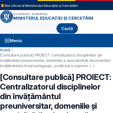
Sari la conținutul principal
Site oficial al Ministerului Educației și Cercetării
GUVERNUL ROMÂNIEI
MINISTERUL EDUCAȚIEI ȘI CERCETĂRII
Caută
Meniu
Navigație principală
Cale de navigare
Acasă
[Consultare publică] PROIECT: Centralizatorul disciplinelor din
învăţământul preuniversitar, domeniile şi specializările absolvenţilor
învăţământului liceal pedagogic, postliceal şi superior (...)
[Consultare publică] PROIECT:
Centralizatorul disciplinelor
din învăţământul
preuniversitar, domeniile şi