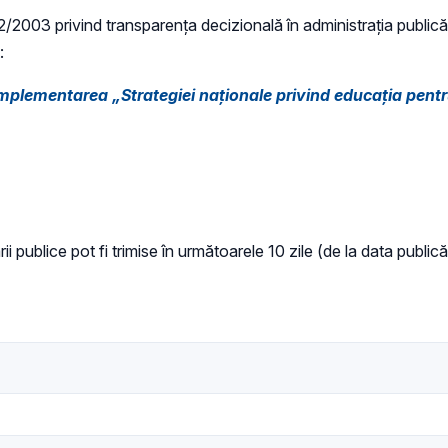
 52/2003 privind transparenţa decizională în administraţia publică,
:
implementarea „Strategiei naționale privind educația pent
ii publice pot fi trimise în următoarele 10 zile (de la data public