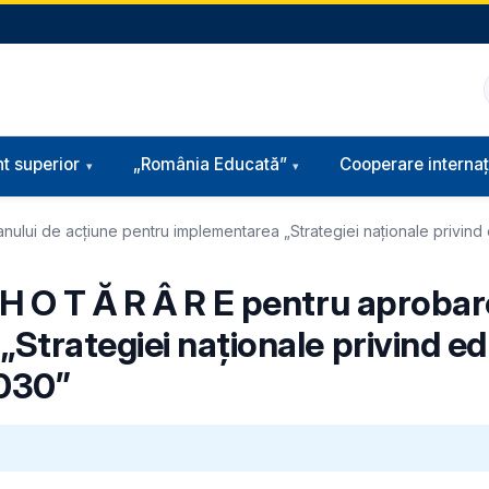
t superior
„România Educată”
Cooperare internaț
nului de acțiune pentru implementarea „Strategiei naționale privind 
​H O T Ă R Â R E pentru aprobar
Strategiei naționale privind e
2030”