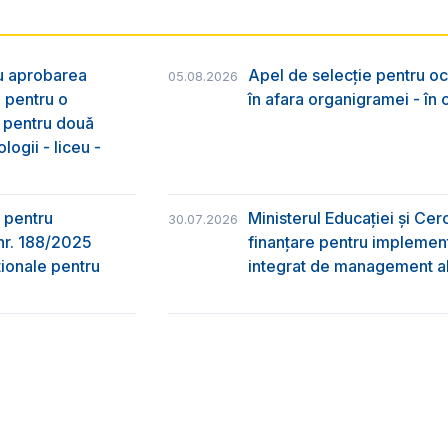
ru aprobarea
Apel de selecție pentru oc
05.08.2026
e pentru o
în afara organigramei - în
& pentru două
logii - liceu -
 pentru
Ministerul Educației și Ce
30.07.2026
nr. 188/2025
finanțare pentru implement
ţionale pentru
integrat de management al 