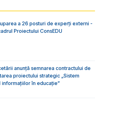
uparea a 26 posturi de experți externi -
 cadrul Proiectului ConsEDU
rcetării anunță semnarea contractului de
area proiectului strategic „Sistem
informațiilor în educație”