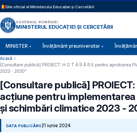
Sari la conținutul principal
Site oficial al Ministerului Educației și Cercetării
GUVERNUL ROMÂNIEI
MINISTERUL EDUCAȚIEI ȘI CERCETĂRII
Navigație principală
MINISTER
Învăţământ preuniversitar
Învățămân
Cale de navigare
Acasă
[Consultare publică] PROIECT: ​H O T Ă R Â R E pentru aprobarea Pla
2023 - 2030”
[Consultare publică] PROIECT: 
acțiune pentru implementarea „
și schimbări climatice 2023 - 
21 iunie 2024
DATA PUBLICĂRII