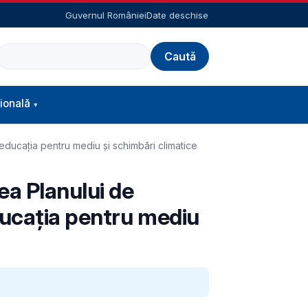
Guvernul României
Date deschise
Caută
ională
educația pentru mediu și schimbări climatice
ea Planului de
ducația pentru mediu