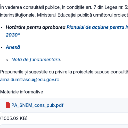
În vederea consultării publice, în condiţiile art. 7 din Legea nr.
interinstituționale, Ministerul Educaţiei publică următorul proiect
Hotărâre pentru aprobarea
Planului de acțiune pentru 
2030”
Anexă
​Notă de fundamentare
.
Propunerile și sugestiile cu privire la proiectele supuse consultăr
alina.dumitrascu@edu.gov.ro
.
Materiale informative
PA_SNEM_cons_pub.pdf
(1005.02 KB)