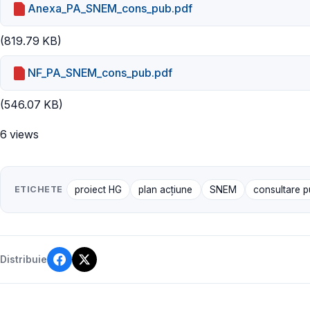
Anexa_PA_SNEM_cons_pub.pdf
(819.79 KB)
NF_PA_SNEM_cons_pub.pdf
(546.07 KB)
6 views
ETICHETE
proiect HG
plan acțiune
SNEM
consultare p
Distribuie