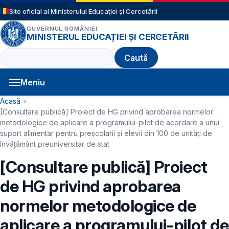
Sari la conținutul principal
Site oficial al Ministerului Educației și Cercetării
GUVERNUL ROMÂNIEI
MINISTERUL EDUCAȚIEI ȘI CERCETĂRII
Caută
Meniu
Navigație principală
Cale de navigare
Acasă
[Consultare publică] Proiect de HG privind aprobarea normelor
metodologice de aplicare a programului-pilot de acordare a unui
suport alimentar pentru preșcolarii și elevii din 100 de unități de
învățământ preuniversitar de stat
[Consultare publică] Proiect
de HG privind aprobarea
normelor metodologice de
aplicare a programului-pilot de