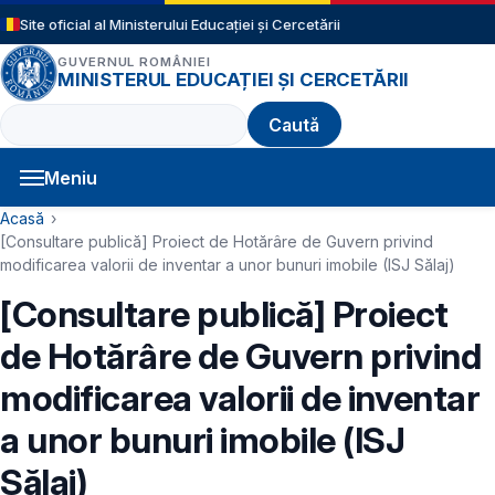
Sari la conținutul principal
Site oficial al Ministerului Educației și Cercetării
GUVERNUL ROMÂNIEI
MINISTERUL EDUCAȚIEI ȘI CERCETĂRII
Caută
Meniu
Navigație principală
Cale de navigare
Acasă
[Consultare publică] Proiect de Hotărâre de Guvern privind
modificarea valorii de inventar a unor bunuri imobile (ISJ Sălaj)
[Consultare publică] Proiect
de Hotărâre de Guvern privind
modificarea valorii de inventar
a unor bunuri imobile (ISJ
Sălaj)