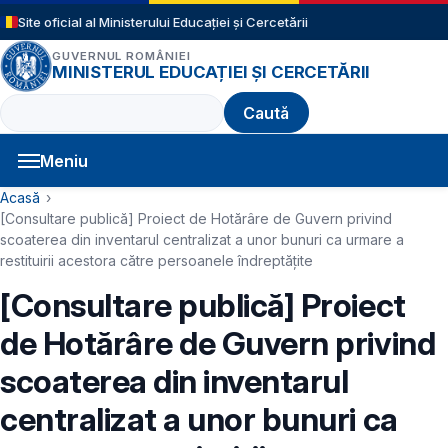
Sari la conținutul principal
Site oficial al Ministerului Educației și Cercetării
GUVERNUL ROMÂNIEI
MINISTERUL EDUCAȚIEI ȘI CERCETĂRII
Caută
Meniu
Navigație principală
Cale de navigare
Acasă
[Consultare publică] Proiect de Hotărâre de Guvern privind
scoaterea din inventarul centralizat a unor bunuri ca urmare a
restituirii acestora către persoanele îndreptățite
[Consultare publică] Proiect
de Hotărâre de Guvern privind
scoaterea din inventarul
centralizat a unor bunuri ca