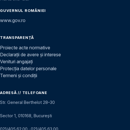
GUVERNUL ROMÂNIEI
www.gov.ro
TRANSPARENȚĂ
Proiecte acte normative
Declarații de avere și interese
Venituri angajați
Protecția datelor personale
Termeni și condiții
ADRESĂ // TELEFOANE
Str. General Berthelot 28–30
Sector 1, 010168, București
021/405.62.00
·
021/405.63.00