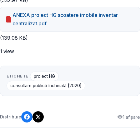
(532.97 KB)
ANEXA proiect HG scoatere imobile inventar
centralizat.pdf
(139.08 KB)
1 view
ETICHETE
proiect HG
consultare publică încheiată [2020]
1 afișare
Distribuie