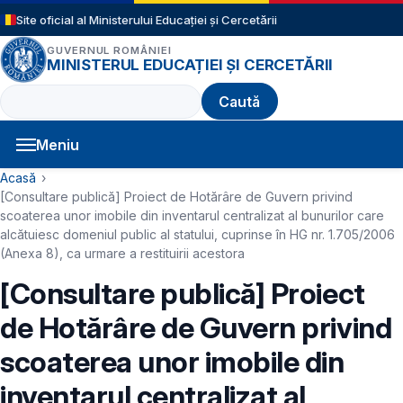
Sari la conținutul principal
Site oficial al Ministerului Educației și Cercetării
GUVERNUL ROMÂNIEI
MINISTERUL EDUCAȚIEI ȘI CERCETĂRII
Caută
Meniu
Navigație principală
Cale de navigare
Acasă
[Consultare publică] Proiect de Hotărâre de Guvern privind
scoaterea unor imobile din inventarul centralizat al bunurilor care
alcătuiesc domeniul public al statului, cuprinse în HG nr. 1.705/2006
(Anexa 8), ca urmare a restituirii acestora
[Consultare publică] Proiect
de Hotărâre de Guvern privind
scoaterea unor imobile din
inventarul centralizat al