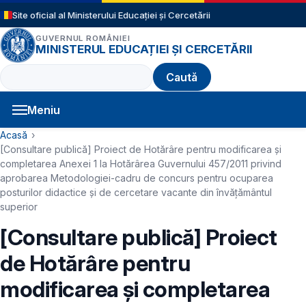
Sari la conținutul principal
Site oficial al Ministerului Educației și Cercetării
GUVERNUL ROMÂNIEI
MINISTERUL EDUCAȚIEI ȘI CERCETĂRII
Caută
Meniu
Navigație principală
Cale de navigare
Acasă
[Consultare publică] Proiect de Hotărâre pentru modificarea și
completarea Anexei 1 la Hotărârea Guvernului 457/2011 privind
aprobarea Metodologiei-cadru de concurs pentru ocuparea
posturilor didactice și de cercetare vacante din învăţământul
superior
[Consultare publică] Proiect
de Hotărâre pentru
modificarea și completarea