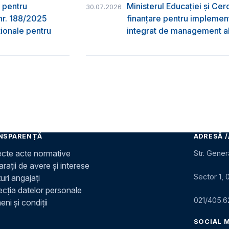
 pentru
Ministerul Educației și Ce
30.07.2026
nr. 188/2025
finanțare pentru implement
ţionale pentru
integrat de management al 
NSPARENȚĂ
ADRESĂ /
ecte acte normative
Str. Gener
rații de avere și interese
Sector 1, 
uri angajați
ecția datelor personale
021/405.6
ni și condiții
SOCIAL 