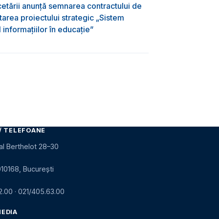
rcetării anunță semnarea contractului de
area proiectului strategic „Sistem
informațiilor în educație”
/ TELEFOANE
al Berthelot 28–30
010168, București
2.00
·
021/405.63.00
MEDIA