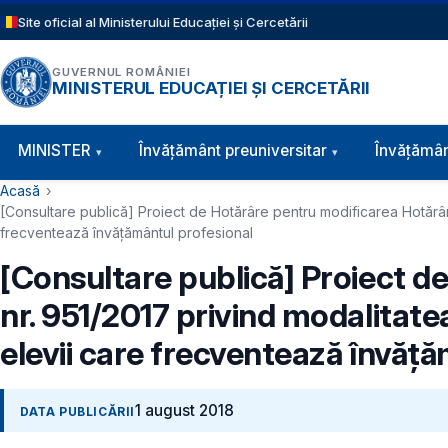
Sari la conținutul principal
Site oficial al Ministerului Educației și Cercetării
GUVERNUL ROMÂNIEI
MINISTERUL EDUCAȚIEI ȘI CERCETĂRII
Navigație principală
MINISTER
Învăţământ preuniversitar
Învățămân
Cale de navigare
Acasă
[Consultare publică] Proiect de Hotărâre pentru modificarea Hotărâri
frecventează învăţământul profesional
[Consultare publică] Proiect d
nr. 951/2017 privind modalitate
elevii care frecventează învăţ
1 august 2018
DATA PUBLICĂRII