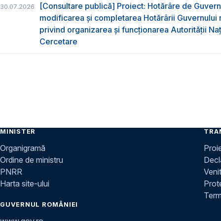
[Consultare publică] Proiect: Hotărâre de Guvern
30.07.2026
modificarea și completarea Hotărârii Guvernului 
privind organizarea şi funcţionarea Autorităţii Na
Cercetare
MINISTER
TRA
Organigramă
Proi
Ordine de ministru
Decla
PNRR
Venit
Harta site-ului
Prot
Terme
GUVERNUL ROMÂNIEI