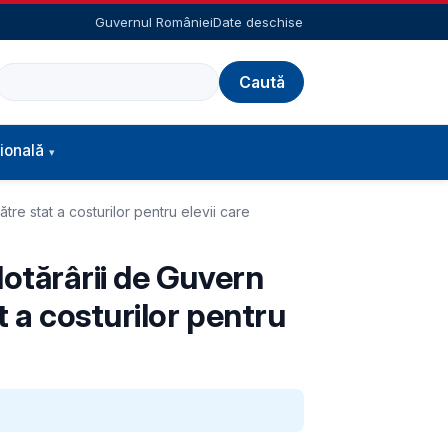
Guvernul României
Date deschise
Caută
ională
re stat a costurilor pentru elevii care
otărârii de Guvern
t a costurilor pentru