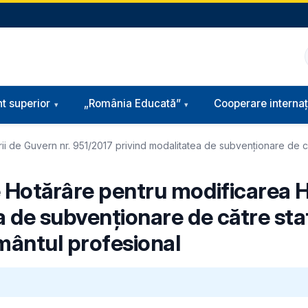
t superior
„România Educată”
Cooperare internaț
i de Guvern nr. 951/2017 privind modalitatea de subvenţionare de căt
e Hotărâre pentru modificarea H
a de subvenţionare de către sta
ământul profesional