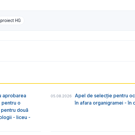
proiect HG
ru aprobarea
Apel de selecție pentru oc
05.08.2026
e pentru o
în afara organigramei - în
& pentru două
logii - liceu -