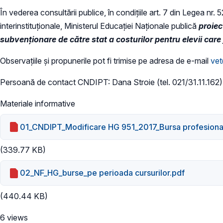
În vederea consultării publice, în condiţiile art. 7 din Legea nr.
interinstituționale, Ministerul Educaţiei Naţionale publică
proiec
subvenţionare de către stat a costurilor pentru elevii ca
Observațiile și propunerile pot fi trimise pe adresa de e-mail
vet
Persoană de contact CNDIPT: Dana Stroie (tel. 021/31.11.162)
Materiale informative
01_CNDIPT_Modificare HG 951_2017_Bursa profesiona
(339.77 KB)
02_NF_HG_burse_pe perioada cursurilor.pdf
(440.44 KB)
6 views