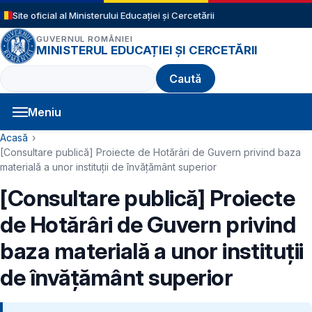
Sari la conținutul principal
Site oficial al Ministerului Educației și Cercetării
GUVERNUL ROMÂNIEI
MINISTERUL EDUCAȚIEI ȘI CERCETĂRII
Caută
Meniu
Navigație principală
Cale de navigare
Acasă
[Consultare publică] Proiecte de Hotărâri de Guvern privind baza
materială a unor instituții de învățământ superior
[Consultare publică] Proiecte
de Hotărâri de Guvern privind
baza materială a unor instituții
de învățământ superior