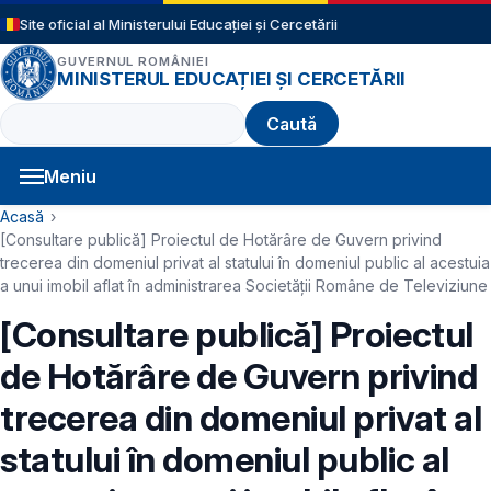
Sari la conținutul principal
Site oficial al Ministerului Educației și Cercetării
GUVERNUL ROMÂNIEI
MINISTERUL EDUCAȚIEI ȘI CERCETĂRII
Caută
Meniu
Navigație principală
Cale de navigare
Acasă
[Consultare publică] Proiectul de Hotărâre de Guvern privind
trecerea din domeniul privat al statului în domeniul public al acestuia
a unui imobil aflat în administrarea Societății Române de Televiziune
[Consultare publică] Proiectul
de Hotărâre de Guvern privind
trecerea din domeniul privat al
statului în domeniul public al