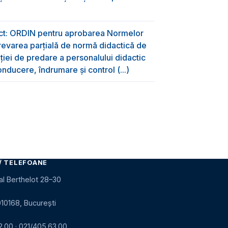
ect: ORDIN pentru aprobarea Normelor
evarea parțială de normă didactică de
aţiei de predare a personalului didactic
nducere, îndrumare și control (...)
/ TELEFOANE
al Berthelot 28–30
010168, București
2.00
·
021/405.63.00