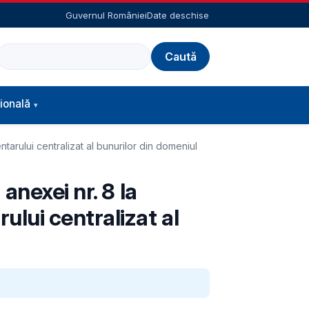
Guvernul României
Date deschise
Caută
ională
arului centralizat al bunurilor din domeniul
anexei nr. 8 la
lui centralizat al