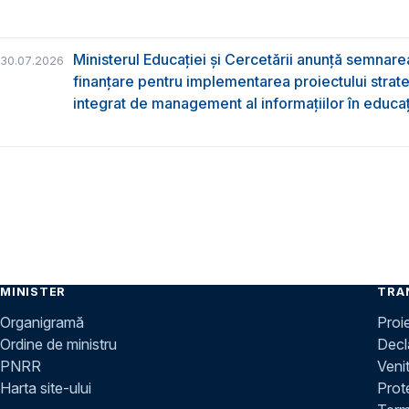
Ministerul Educației și Cercetării anunță semnare
30.07.2026
finanțare pentru implementarea proiectului strat
integrat de management al informațiilor în educa
MINISTER
TRA
Organigramă
Proi
Ordine de ministru
Decla
PNRR
Venit
Harta site-ului
Prot