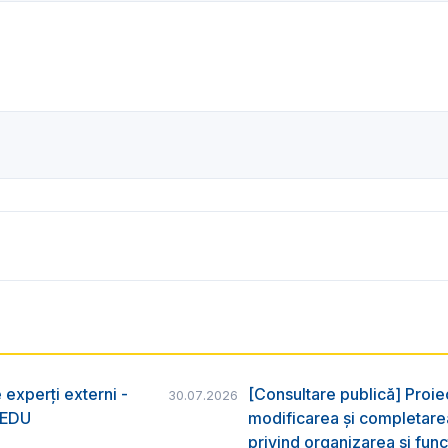
 experți externi -
[Consultare publică] Proie
30.07.2026
nsEDU
modificarea și completarea
privind organizarea şi func