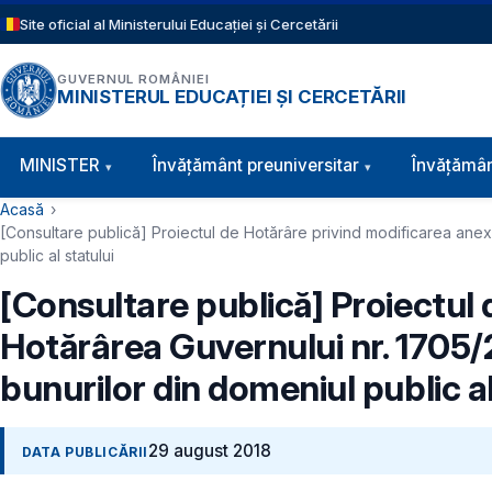
Sari la conținutul principal
Site oficial al Ministerului Educației și Cercetării
GUVERNUL ROMÂNIEI
MINISTERUL EDUCAȚIEI ȘI CERCETĂRII
Navigație principală
MINISTER
Învăţământ preuniversitar
Învățămân
Cale de navigare
Acasă
[Consultare publică] Proiectul de Hotărâre privind modificarea anexe
public al statului
[Consultare publică] Proiectul 
Hotărârea Guvernului nr. 1705/
bunurilor din domeniul public al
29 august 2018
DATA PUBLICĂRII