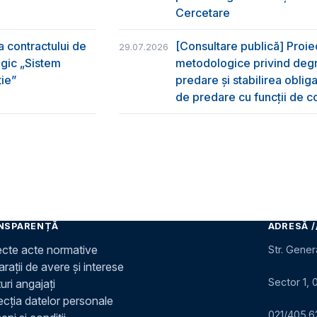
Cercetare
a contractului de
[Consultare publică] Proi
29.07.2026
egic „Sistem
metodologice privind degr
ție”
predare şi stabilirea oblig
de predare cu funcții de co
NSPARENȚĂ
ADRESĂ /
ecte acte normative
Str. Gener
rații de avere și interese
Sector 1, 
uri angajați
ecția datelor personale
021/405.6