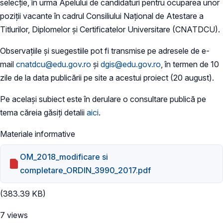
selecție, în urma Apelului de candidaturi pentru ocuparea unor
poziții vacante în cadrul Consiliului Național de Atestare a
Titlurilor, Diplomelor și Certificatelor Universitare (CNATDCU).
Observațiile și suegestiile pot fi transmise pe adresele de e-
mail
cnatdcu@edu.gov.ro
și
dgis@edu.gov.ro
, în termen de 10
zile de la data publicării pe site a acestui proiect (20 august).
Pe același subiect este în derulare o consultare publică pe
tema căreia găsiți detalii
aici
.
Materiale informative
OM_2018_modificare si
completare_ORDIN_3990_2017.pdf
(383.39 KB)
7 views