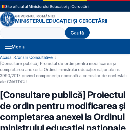
Sari la conținutul principal
Site oficial al Ministerului Educației și Cercetării
GUVERNUL ROMÂNIEI
MINISTERUL EDUCAȚIEI ȘI CERCETĂRII
Caută
Meniu
Navigație principală
Cale de navigare
Acasă
Consilii Consultative
[Consultare publică] Proiectul de ordin pentru modificarea și
completarea anexei la Ordinul ministrului educației naționale nr.
3990/2017 privind componența nominală a comisiilor de contestații
ale CNATDCU
[Consultare publică] Proiectul
de ordin pentru modificarea și
completarea anexei la Ordinul
ministrului educației naționale