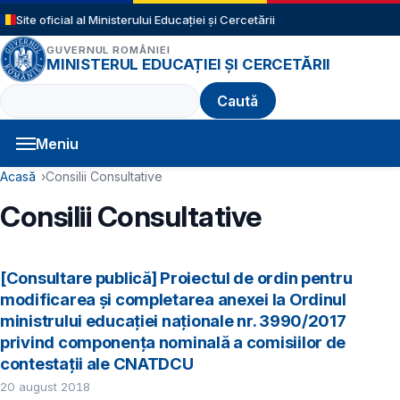
Sari la conținutul principal
Site oficial al Ministerului Educației și Cercetării
GUVERNUL ROMÂNIEI
MINISTERUL EDUCAȚIEI ȘI CERCETĂRII
Caută
Meniu
Navigație principală
Cale de navigare
Acasă
Consilii Consultative
Consilii Consultative
[Consultare publică] Proiectul de ordin pentru
modificarea și completarea anexei la Ordinul
ministrului educației naționale nr. 3990/2017
privind componența nominală a comisiilor de
contestații ale CNATDCU
20 august 2018