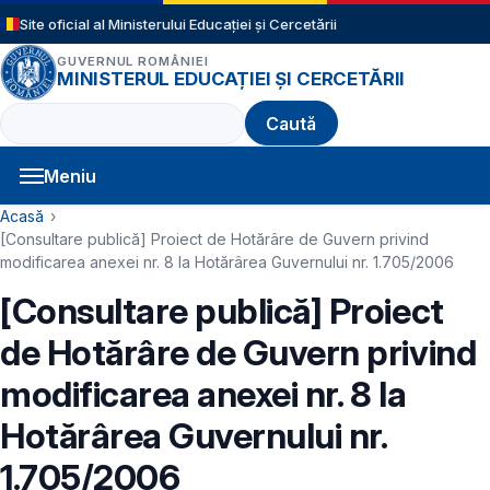
Sari la conținutul principal
Site oficial al Ministerului Educației și Cercetării
GUVERNUL ROMÂNIEI
MINISTERUL EDUCAȚIEI ȘI CERCETĂRII
Caută
Meniu
Navigație principală
Cale de navigare
Acasă
[Consultare publică] Proiect de Hotărâre de Guvern privind
modificarea anexei nr. 8 la Hotărârea Guvernului nr. 1.705/2006
[Consultare publică] Proiect
de Hotărâre de Guvern privind
modificarea anexei nr. 8 la
Hotărârea Guvernului nr.
1.705/2006