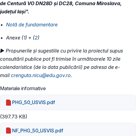
de Centură VO DN28D și DC28, Comuna Miroslava,
județul Iași”.
Notă de fundamentare
Anexe (
1
) + (
2
)
► Propunerile și sugestiile cu privire la proiectul supus
consultării publice pot fi trimise în următoarele 10 zile
calendaristice (de la data publicării) pe adresa de e-
mail
crenguta.nicu@edu.gov.ro
.
Materiale informative
PHG_50_USVIS.pdf
(397.73 KB)
NF_PHG_50_USVIS.pdf